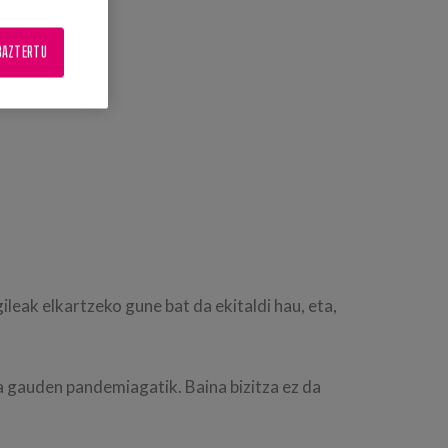
BAZTERTU
leak elkartzeko gune bat da ekitaldi hau, eta,
ta gauden pandemiagatik. Baina bizitza ez da