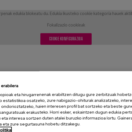
penak edukia blokeatu du. Edukia ikusteko cookie kategoria hauek akti
Fokalizazio cookieak
COOKIE KONFIGURAZIOA
erabilera
opioak eta hirugarrenenak erabiltzen ditugu gure zerbitzuak hobetz
o estatistikoa osatzeko, zure nabigazio-ohiturak analizatzeko, inter
n ondorioztatzeko, haien interesen profil bat sortzeko eta beste gu
esanguratsuak erakusteko. Horri esker, eskaintzen dugun edukia pert
eta interesa sortzen duten atalei buruzko informazioa lortu. Gainer
 eta zure segurtasuna hobetu ditzakegu.
litika