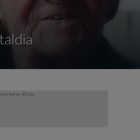
taldia
batu behar dituzu: