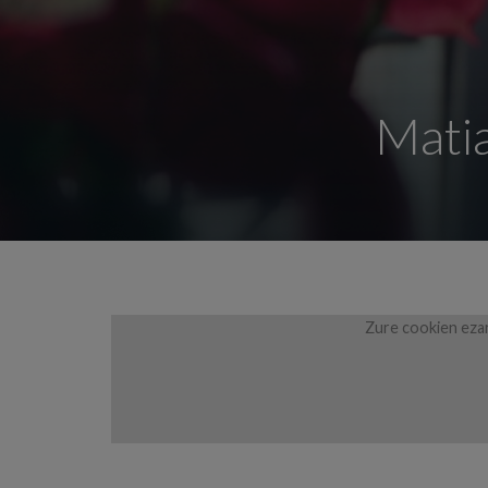
Matia
Zure cookien ezar