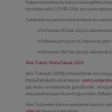
Nabarmentzekoa da, hain urte korapilatsu honet
horietako asko COVID-19ak sortutako egoerar
Pandemiaren garaian estereotipoei eta zahart
• Pertsonen %53ak uste du adinekoek ko
• Adineko pertsonen %76ak beste adin-t
• Pertsonen %67ak uste du adinekoak be
Alex Txikon, MatiaZaleak 2020
Alex Txikonek 2020ko MatiaZaleak aitortza j
MatiaZaleakekin elkarlanean,
zentro ezberdin
gai, kezka, erresilientzia, gainditzeak… eta gu
eskuzabaltasunari eta entregari esker, ibilbide
Alex Txikonekin batera, pandemia honetan ze
adierazi
diegu ere ekitaldian.