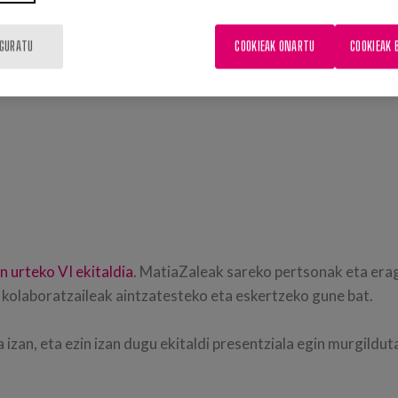
IGURATU
COOKIEAK ONARTU
COOKIEAK 
 urteko VI ekitaldia
. MatiaZaleak sareko pertsonak eta eragi
 kolaboratzaileak aintzatesteko eta eskertzeko gune bat.
 izan, eta ezin izan dugu ekitaldi presentziala egin murgildu