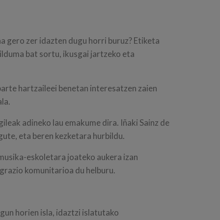
a gero zer idazten dugu horri buruz? Etiketa
ilduma bat sortu, ikusgai jartzeko eta
arte hartzaileei benetan interesatzen zaien
la.
gileak adineko lau emakume dira. Iñaki Sainz de
gute, eta beren kezketara hurbildu.
 musika-eskoletara joateko aukera izan
grazio komunitarioa du helburu.
n horien isla, idaztzi islatutako