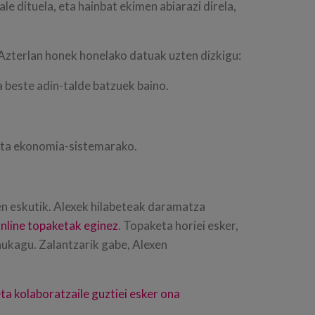
e dituela, eta hainbat ekimen abiarazi direla,
 Azterlan honek honelako datuak uzten dizkigu:
beste adin-talde batzuek baino.
eta ekonomia-sistemarako.
n eskutik. Alexek hilabeteak daramatza
online topaketak eginez
. Topaketa horiei esker,
daukagu. Zalantzarik gabe, Alexen
ta kolaboratzaile guztiei esker ona