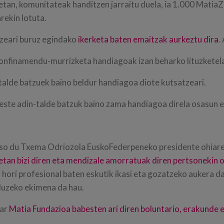
an, komunitateak handitzen jarraitu duela, ia 1.000 MatiaZal
ekin lotuta.
zeari buruz egindako
ikerketa baten emaitzak aurkeztu dira
.
nfinamendu-murrizketa handiagoak izan beharko lituzketela 
alde batzuek baino beldur handiagoa diote kutsatzeari.
ste adin-talde batzuk baino zama handiagoa direla osasun 
aso du Txema Odriozola EuskoFederpeneko presidente ohiare
etan bizi diren eta mendizale amorratuak diren pertsonekin 
zi hori profesional baten eskutik ikasi eta gozatzeko aukera 
 luzeko ekimena da hau.
har
Matia Fundazioa babesten ari diren boluntario, erakunde e