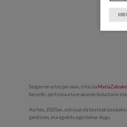
KONF
Seigarren urtez jarraian, iritsi da
MatiaZaleaken
bereziki, pertsona eta erakunde boluntario eta
Aurten, 2020an, ezin izan da besteak bezalakoa
gelditzen, eta egokitu egin behar dugu.