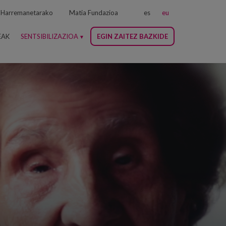
Harremanetarako
Matia Fundazioa
es
eu
EAK
SENTSIBILIZAZIOA
EGIN ZAITEZ BAZKIDE