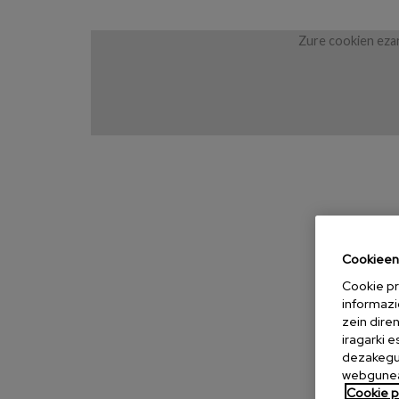
Zure cookien ezar
Cookieen 
Cookie pr
informazi
zein dire
iragarki 
dezakegu 
webgunea
Cookie po