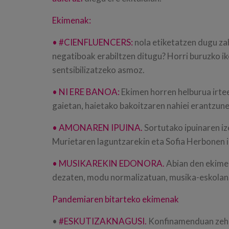
Ekimenak:
•
#CIENFLUENCERS
:
nola etiketatzen dugu za
negatiboak erabiltzen ditugu? Horri buruzko ike
sentsibilizatzeko asmoz.
•
NI ERE BANOA:
Ekimen horren helburua irtee
gaietan, haietako bakoitzaren nahiei erantzune
•
AMONAREN IPUINA
.
Sortutako ipuinaren iz
Murietaren laguntzarekin eta Sofia Herbonen ir
•
MUSIKAREKIN EDONORA
.
Abian den ekimen
dezaten, modu normalizatuan, musika-eskolan. 
Pandemiaren bitarteko ekimenak
•
#ESKUTIZAKNAGUSI
.
Konfinamenduan zehar 