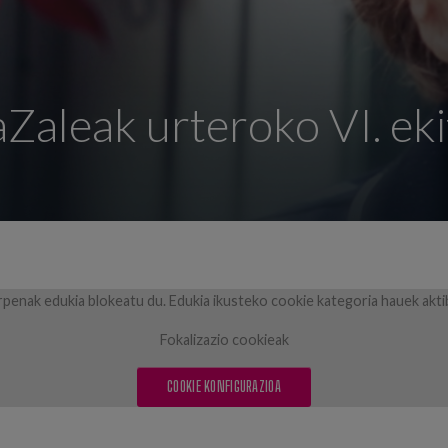
Zaleak urteroko VI. eki
penak edukia blokeatu du. Edukia ikusteko cookie kategoria hauek akti
Fokalizazio cookieak
COOKIE KONFIGURAZIOA