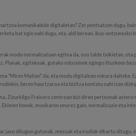
hartzea komunikabide digitaletan? Zer pentsatzen dugu, bain
rketa bat egin nahi dugu, eta, aldi berean, ikus-entzunezko b
rak modu normalizatuan egitea da, oso talde txikietan, eta p
z. Planak, egitekoak, gutako edozeinek egingo lituzkeen beza
ena "Miren Matian" da, eta modu digitalean eskura daiteke. E
udiekin, beren haurtzaroa eta bizitza kontatu nahi izan dizki
a, Zizurkilgo Fraisoro zentroan bizi diren pertsonak astero
Ekimen honek, musikaren onurez gain, normalizazio eta inte
jaso ditugun gutunak, mezuak eta irudiak elkartu ditugu, egu