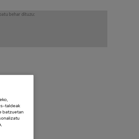
batu behar dituzu:
eko,
es-taldeak
ne batzuetan
sonalizatu
a,