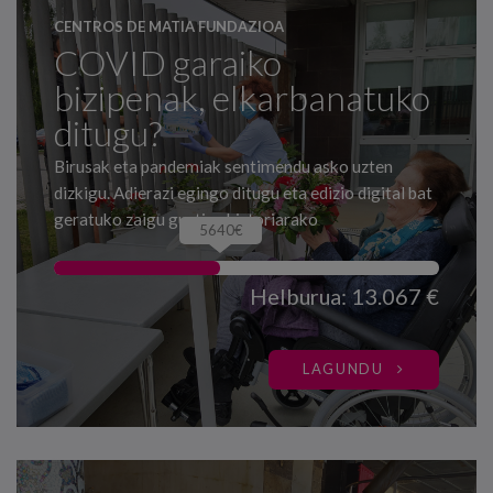
CENTROS DE MATIA FUNDAZIOA
COVID garaiko
bizipenak, elkarbanatuko
ditugu?
Birusak eta pandemiak sentimendu asko uzten
dizkigu. Adierazi egingo ditugu eta edizio digital bat
geratuko zaigu guztien historiarako
5640€
Helburua: 13.067 €
LAGUNDU