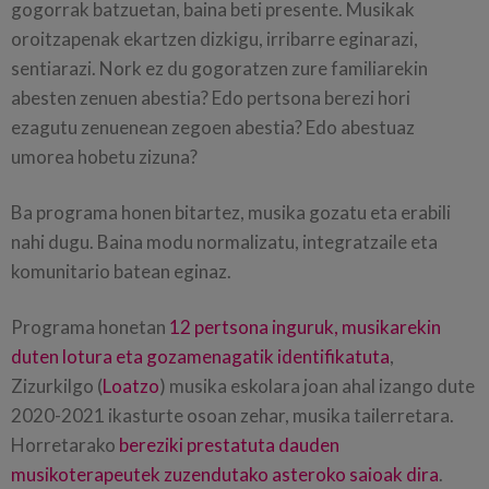
gogorrak batzuetan, baina beti presente. Musikak
oroitzapenak ekartzen dizkigu, irribarre eginarazi,
sentiarazi. Nork ez du gogoratzen zure familiarekin
abesten zenuen abestia? Edo pertsona berezi hori
ezagutu zenuenean zegoen abestia? Edo abestuaz
umorea hobetu zizuna?
Ba programa honen bitartez, musika gozatu eta erabili
nahi dugu. Baina modu normalizatu, integratzaile eta
komunitario batean eginaz.
Programa honetan
12 pertsona inguruk, musikarekin
duten lotura eta gozamenagatik identifikatuta
,
Zizurkilgo (
Loatzo
) musika eskolara joan ahal izango dute
2020-2021 ikasturte osoan zehar, musika tailerretara.
Horretarako
bereziki prestatuta dauden
musikoterapeutek zuzendutako asteroko saioak dira
.