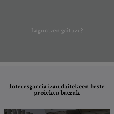
Laguntzen gaituzu?
Interesgarria izan daitekeen beste
proiektu batzuk