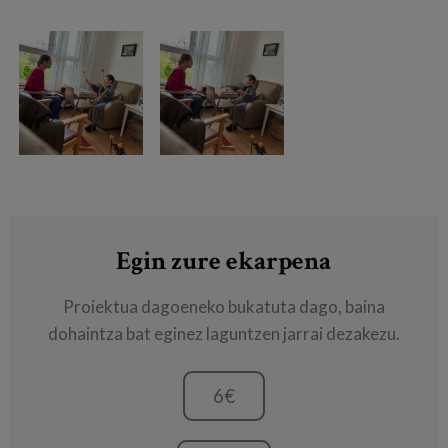
Egin zure ekarpena
Proiektua dagoeneko bukatuta dago, baina
dohaintza bat eginez laguntzen jarrai dezakezu.
6€