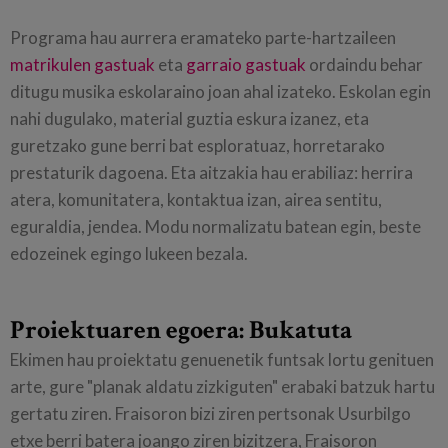
Programa hau aurrera eramateko parte-hartzaileen
matrikulen gastuak
eta
garraio gastuak
ordaindu behar
ditugu musika eskolaraino joan ahal izateko. Eskolan egin
nahi dugulako, material guztia eskura izanez, eta
guretzako gune berri bat esploratuaz, horretarako
prestaturik dagoena. Eta aitzakia hau erabiliaz: herrira
atera, komunitatera, kontaktua izan, airea sentitu,
eguraldia, jendea. Modu normalizatu batean egin, beste
edozeinek egingo lukeen bezala.
Proiektuaren egoera: Bukatuta
Ekimen hau proiektatu genuenetik funtsak lortu genituen
arte, gure "planak aldatu zizkiguten" erabaki batzuk hartu
gertatu ziren. Fraisoron bizi ziren pertsonak Usurbilgo
etxe berri batera joango ziren bizitzera, Fraisoron