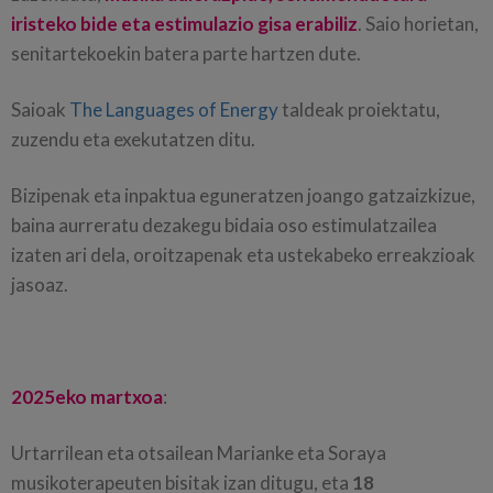
iristeko bide eta estimulazio gisa erabiliz
. Saio horietan,
senitartekoekin batera parte hartzen dute.
Saioak
The Languages of Energy
taldeak proiektatu,
zuzendu eta exekutatzen ditu.
Bizipenak eta inpaktua eguneratzen joango gatzaizkizue,
baina aurreratu dezakegu bidaia oso estimulatzailea
izaten ari dela, oroitzapenak eta ustekabeko erreakzioak
jasoaz.
2025eko martxoa
:
Urtarrilean eta otsailean Marianke eta Soraya
musikoterapeuten bisitak izan ditugu, eta
18