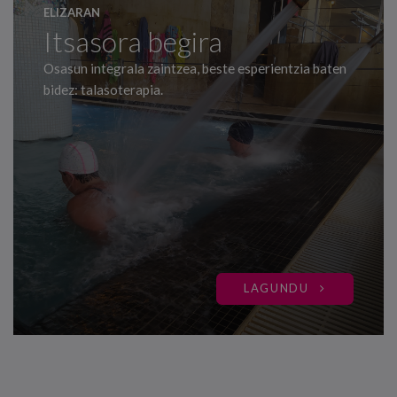
ELIZARAN
Itsasora begira
Osasun integrala zaintzea, beste esperientzia baten
bidez: talasoterapia.
LAGUNDU