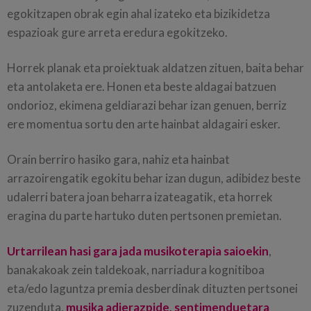
egokitzapen obrak egin ahal izateko eta bizikidetza
espazioak gure arreta eredura egokitzeko.
Horrek planak eta proiektuak aldatzen zituen, baita behar
eta antolaketa ere. Honen eta beste aldagai batzuen
ondorioz, ekimena geldiarazi behar izan genuen, berriz
ere momentua sortu den arte hainbat aldagairi esker.
Orain berriro hasiko gara, nahiz eta hainbat
arrazoirengatik egokitu behar izan dugun, adibidez beste
udalerri batera joan beharra izateagatik, eta horrek
eragina du parte hartuko duten pertsonen premietan.
Urtarrilean hasi gara jada musikoterapia saioekin
,
banakakoak zein taldekoak, narriadura kognitiboa
eta/edo laguntza premia desberdinak dituzten pertsonei
zuzenduta,
musika adierazpide, sentimenduetara