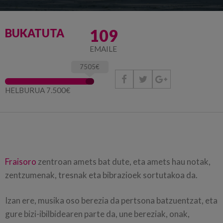
109
BUKATUTA
EMAILE
7505€



HELBURUA 7.500€
Fraisoro
zentroan amets bat dute, eta amets hau notak,
zentzumenak, tresnak eta bibrazioek sortutakoa da.
Izan ere, musika oso berezia da pertsona batzuentzat, eta
gure bizi-ibilbidearen parte da, une bereziak, onak,