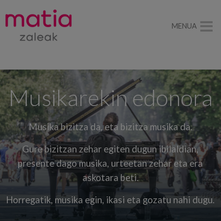
MENUA
Musikarekin edonora
Musika bizitza da, eta bizitza musika da.
Gure bizitzan zehar egiten dugun ibilaldian,
presente dago musika, urteetan zehar eta era
askotara beti.
Horregatik, musika egin, ikasi eta gozatu nahi dugu.