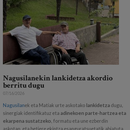
Nagusilanekin lankidetza akordio
berritu dugu
07/16/2026
Nagusilan
ek eta Matiak urte askotako
lankidetza
dugu,
sinergiak identifikatuz eta
adinekoen parte-hartzea eta
ekarpena sustatzeko
, formatu eta une ezberdin
askotan, eta betiere ekintza esanguratsuetatik abiatuta.