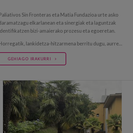
Paliativos Sin Fronteras eta Matia Fundazioa urte asko
daramatzagu elkarlanean eta sinergiak eta laguntzak
identifikatzen bizi-amaierako prozesu eta egoeretan.
Horregatik, lankidetza-hitzarmena berritu dugu, aurre...
GEHIAGO IRAKURRI