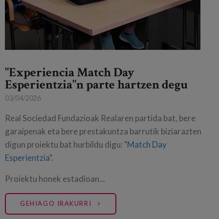
"Experiencia Match Day
Esperientzia"n parte hartzen degu
03/04/2026
Real Sociedad Fundazioak Realaren partida bat, bere
garaipenak eta bere prestakuntza barrutik biziarazten
digun proiektu bat hurbildu digu: "
Match Day
Esperientzia
".
Proiektu honek estadioan...
GEHIAGO IRAKURRI