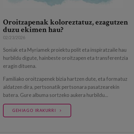
Oroitzapenak koloreztatuz, ezagutzen
duzu ekimen hau?
02/23/2026
Soniak eta Myriamek proiektu polit eta inspiratzaile hau
hurbildu digute, hainbeste oroitzapen eta transferentzia
eragin dituena.
Familiako oroitzapenek bizia hartzen dute, eta formatuz
aldatzen dira, pertsonatik pertsonara pasatzearekin
batera. Gure albuma sortzeko aukera hurbildu...
GEHIAGO IRAKURRI