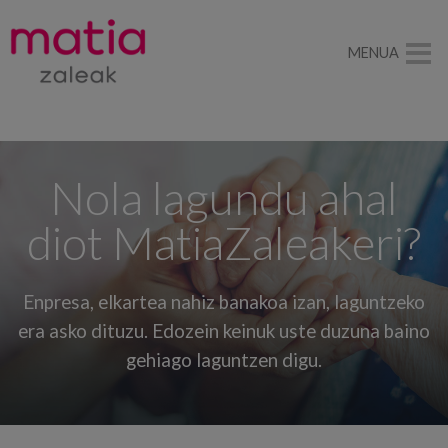
MENUA
Nola lagundu ahal
diot MatiaZaleakeri?
Enpresa, elkartea nahiz banakoa izan, laguntzeko
era asko dituzu. Edozein keinuk uste duzuna baino
gehiago laguntzen digu.