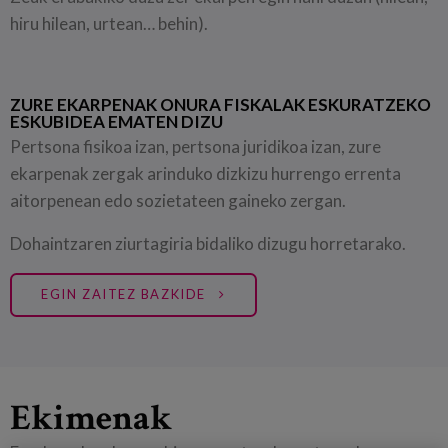
hiru hilean, urtean… behin).
ZURE EKARPENAK ONURA FISKALAK ESKURATZEKO
ESKUBIDEA EMATEN DIZU
Pertsona fisikoa izan, pertsona juridikoa izan, zure
ekarpenak zergak arinduko dizkizu hurrengo errenta
aitorpenean edo sozietateen gaineko zergan.
Dohaintzaren ziurtagiria bidaliko dizugu horretarako.
EGIN ZAITEZ BAZKIDE
Ekimenak