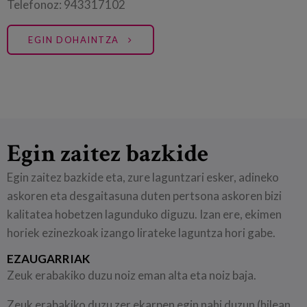
Telefonoz: 943317102
EGIN DOHAINTZA
Egin zaitez bazkide
Egin zaitez bazkide eta, zure laguntzari esker, adineko
askoren eta desgaitasuna duten pertsona askoren bizi
kalitatea hobetzen lagunduko diguzu. Izan ere, ekimen
horiek ezinezkoak izango lirateke laguntza hori gabe.
EZAUGARRIAK
Zeuk erabakiko duzu noiz eman alta eta noiz baja.
Zeuk erabakiko duzu zer ekarpen egin nahi duzun (hilean,