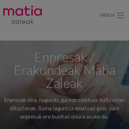
MENUA
Enpresak /
Erakundeak Matia
Zaleak
Enpresak dira, nagusiki, gure proiektuak bultzatzen
dituztenak. Baina laguntza emateaz gain, zure
enpresak ere bueltan onura asoko du.