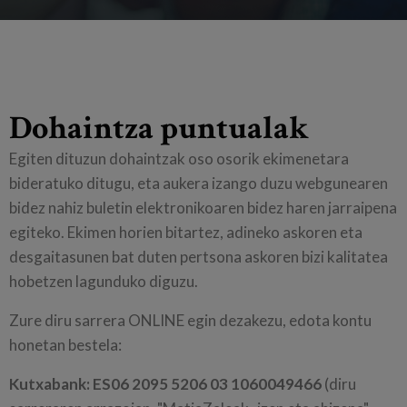
Dohaintza puntualak
Egiten dituzun dohaintzak oso osorik ekimenetara
bideratuko ditugu, eta aukera izango duzu webgunearen
bidez nahiz buletin elektronikoaren bidez haren jarraipena
egiteko. Ekimen horien bitartez, adineko askoren eta
desgaitasunen bat duten pertsona askoren bizi kalitatea
hobetzen lagunduko diguzu.
Zure diru sarrera ONLINE egin dezakezu, edota kontu
honetan bestela:
Kutxabank: ES06 2095 5206 03 1060049466
(diru