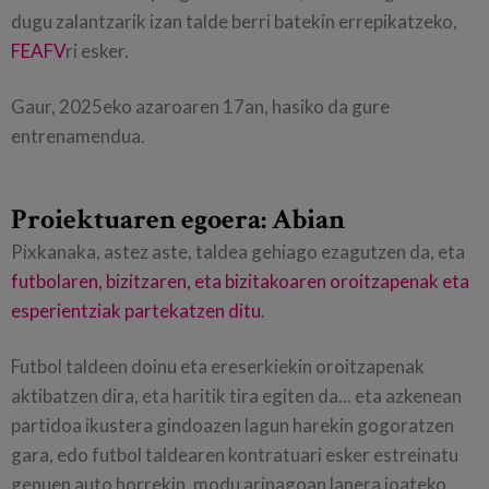
dugu zalantzarik izan talde berri batekin errepikatzeko,
FEAFV
ri esker.
Gaur, 2025eko azaroaren 17an, hasiko da gure
entrenamendua.
Proiektuaren egoera: Abian
Pixkanaka, astez aste, taldea gehiago ezagutzen da, eta
futbolaren, bizitzaren, eta bizitakoaren oroitzapenak eta
esperientziak partekatzen ditu
.
Futbol taldeen doinu eta ereserkiekin oroitzapenak
aktibatzen dira, eta haritik tira egiten da... eta azkenean
partidoa ikustera gindoazen lagun harekin gogoratzen
gara, edo futbol taldearen kontratuari esker estreinatu
genuen auto horrekin, modu arinagoan lanera joateko