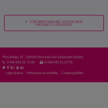
CROWDFUNDING SOZIALEKO
PROIEKTU GEHIAGO
Pinu Bidea, 35 - 20018 Donostia-San Sebastián (Spain)
(+34) 943 31 71 00
(+34) 943 31 27 01
Lege oharra
Pribatutasun politika
Cookie politika