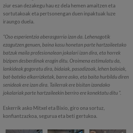
ziur esan dezakegu hau ez dela hemen amaitzen eta
sortutakoak eta pertsonengan duen inpaktuak luze
iraungo duela.
“Oso esperientzia aberasgarria izan da. Lehenagotik
ezagutzen genuen, baina kasu honetan parte hartzaileetako
batzuk maila profesionalean jokalari izan dira, eta horrek
bizipen desberdinak eragin ditu. Oroimena estimulatu da,
lankideak gogoratu dira, bidaiak, pasadizoak, lehen baloiak,
bat-bateko elkarrizketak, barre asko, eta baita hurbildu diren
senideak ere izan dira. Tailerrak ere bisitan izandako
jokalariak parte hartzaileekin berriro ere konektatu ditu ”.
Eskerrik asko Mitxel eta Bixio, giro ona sortuz,
konfiantzazkoa, segurua eta beti gertukoa.