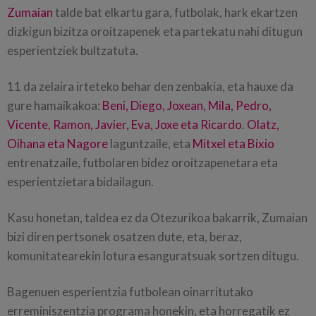
Zumaian
talde bat elkartu gara, futbolak, hark ekartzen
dizkigun bizitza oroitzapenek eta partekatu nahi ditugun
esperientziek bultzatuta.
11 da zelaira irteteko behar den zenbakia, eta hauxe da
gure hamaikakoa:
Beni, Diego, Joxean, Mila, Pedro,
Vicente, Ramon, Javier, Eva, Joxe eta Ricardo
.
Olatz,
Oihana eta Nagore
laguntzaile, eta
Mitxel eta Bixio
entrenatzaile, futbolaren bidez oroitzapenetara eta
esperientzietara bidailagun.
Kasu honetan, taldea ez da Otezurikoa bakarrik, Zumaian
bizi diren pertsonek osatzen dute, eta, beraz,
komunitatearekin lotura esanguratsuak sortzen ditugu.
Bagenuen esperientzia futbolean oinarritutako
erreminiszentzia programa honekin, eta horregatik ez