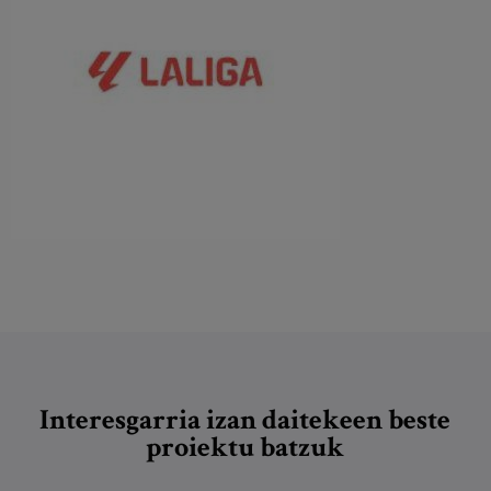
Interesgarria izan daitekeen beste
proiektu batzuk