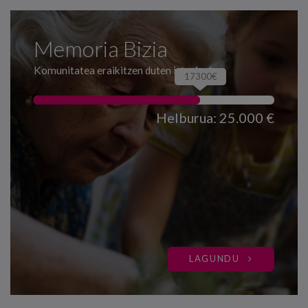
Memoria Bizia
Komunitatea eraikitzen duten istorioak
17300€
Helburua: 25.000 €
LAGUNDU