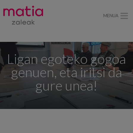
MENUA
Ligan egoteko gogoa
genuen, eta iritsi da
gure unea!