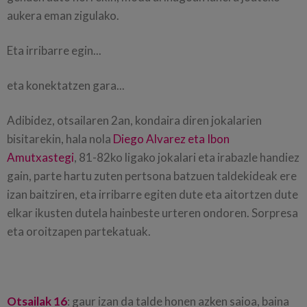
aukera eman zigulako.
Eta irribarre egin...
eta konektatzen gara...
Adibidez, otsailaren 2an, kondaira diren jokalarien
bisitarekin, hala nola
Diego Alvarez eta Ibon
Amutxastegi
, 81-82ko ligako jokalari eta irabazle handiez
gain, parte hartu zuten pertsona batzuen taldekideak ere
izan baitziren, eta irribarre egiten dute eta aitortzen dute
elkar ikusten dutela hainbeste urteren ondoren. Sorpresa
eta oroitzapen partekatuak.
Otsailak 16
: gaur izan da talde honen azken saioa, baina