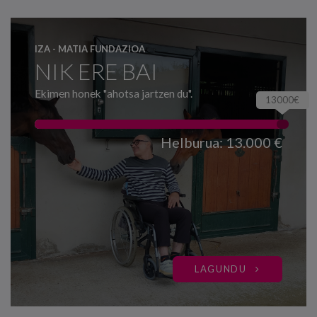
IZA - MATIA FUNDAZIOA
NIK ERE BAI
Ekimen honek "ahotsa jartzen du".
13000€
Helburua: 13.000 €
LAGUNDU