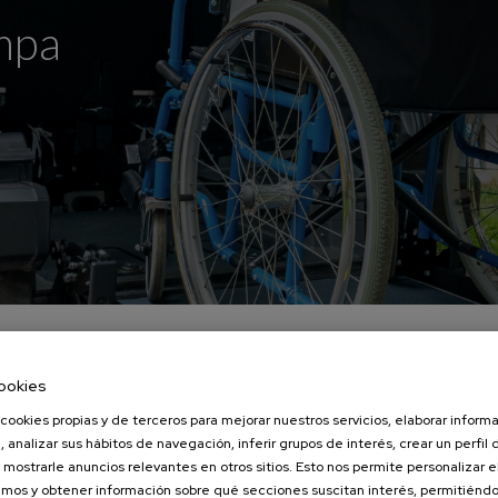
mpa
ookies
mpañan la vida
cookies propias y de terceros para mejorar nuestros servicios, elaborar inform
, analizar sus hábitos de navegación, inferir grupos de interés, crear un perfil 
 mostrarle anuncios relevantes en otros sitios. Esto nos permite personalizar 
mos y obtener información sobre qué secciones suscitan interés, permitién