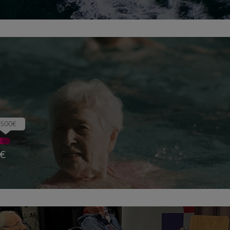
500€
 €