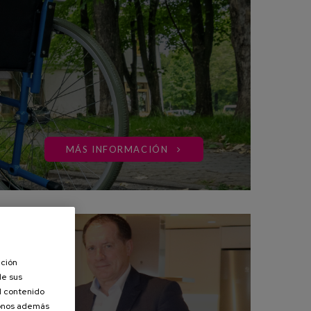
MÁS INFORMACIÓN
ación
de sus
el contenido
donos además