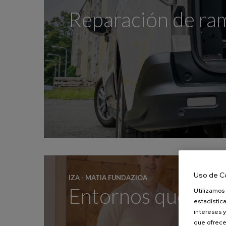
Reparación de ra
Uso de C
IZA - MATIA FUNDAZIOA
Entornos que aco
Utilizamos 
estadística
intereses y
que ofrece