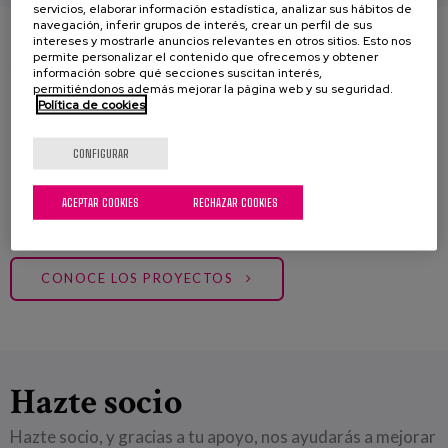
servicios, elaborar información estadística, analizar sus hábitos de
navegación, inferir grupos de interés, crear un perfil de sus
intereses y mostrarle anuncios relevantes en otros sitios. Esto nos
Iniciativas
permite personalizar el contenido que ofrecemos y obtener
información sobre qué secciones suscitan interés,
permitiéndonos además mejorar la página web y su seguridad.
No hay nada más alentador que ver cómo mejora la vida
Política de cookies
de alguien cuando le ayudas. En Matia, hemos abierto
diferentes proyectos de crowdfunding social. Iniciativas
CONFIGURAR
que nos demuestran cómo un poco de ayuda, puede
mejorar la vida de toda una generación. Entra y descubre
ACEPTAR COOKIES
RECHAZAR COOKIES
lo fácil que un pequeño gesto puede cambiar el mundo.
CONOCE LOS PROYECTOS
Hazte socio
Hazte socio, y gracias a tu apoyo, nos ayudarás a mejorar