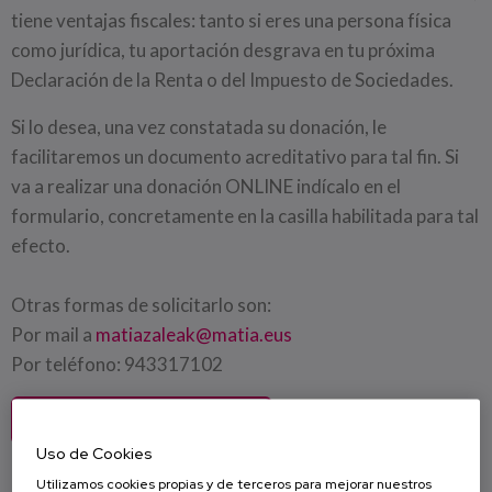
tiene ventajas fiscales: tanto si eres una persona física
como jurídica, tu aportación desgrava en tu próxima
Declaración de la Renta o del Impuesto de Sociedades.
Si lo desea, una vez constatada su donación, le
facilitaremos un documento acreditativo para tal fin. Si
va a realizar una donación ONLINE indícalo en el
formulario, concretamente en la casilla habilitada para tal
efecto.
Otras formas de solicitarlo son:
Por mail a
matiazaleak@matia.eus
Por teléfono: 943317102
HAZ UNA DONACIÓN
Uso de Cookies
Utilizamos cookies propias y de terceros para mejorar nuestros