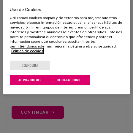
OTRA CANTIDAD
Uso de Cookies
€
Utilizamos cookies propias y de terceros para mejorar nuestros
servicios, elaborar información estadística, analizar sus hábitos de
navegación, inferir grupos de interés, crear un perfil de sus
intereses y mostrarle anuncios relevantes en otros sitios. Esto nos
permite personalizar el contenido que ofrecemos y obtener
información sobre qué secciones suscitan interés,
permitiéndonos además mejorar la página web y su seguridad.
TIPO DE DONACIÓN
Política de cookies
Puntual
CONFIGURAR
ACEPTAR COOKIES
RECHAZAR COOKIES
Periódica / Hacerse socio
CONTINUAR