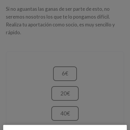
Si no aguantas las ganas de ser parte de esto, no
seremos nosotros los que te lo pongamos difícil.
Realiza tu aportación como socio, es muy sencillo y
rápido.
6€
20€
40€