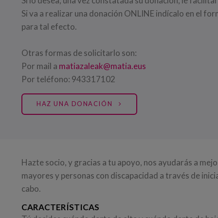
Si lo desea, una vez constatada su donación, le facilit
Si va a realizar una donación ONLINE indícalo en el for
para tal efecto.
Otras formas de solicitarlo son:
Por mail a
matiazaleak@matia.eus
Por teléfono: 943317102
HAZ UNA DONACIÓN
Hazte socio, y gracias a tu apoyo, nos ayudarás a mejo
mayores y personas con discapacidad a través de inicia
cabo.
CARACTERÍSTICAS