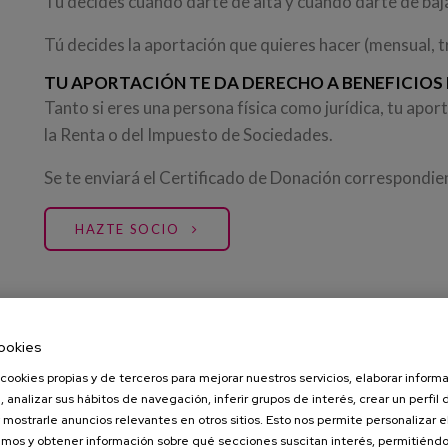
Tú decides cuándo darte de alta y cuándo darte de baj
Tú decides la aportación que quieres hacer (mensual, t
TU APORTACIÓN TE DA DERECHO A BENEFICIOS 
Tanto si eres una persona física como jurídica, tu apo
la Renta o del Impuesto de Sociedades.
Se te enviará el Certificado de Donación correspond
HAZTE SOCIO
ookies
No hay nada más alentador que ver cómo mejora la vida
hemos abierto diferentes proyectos de crowdfunding s
cookies propias y de terceros para mejorar nuestros servicios, elaborar inform
, analizar sus hábitos de navegación, inferir grupos de interés, crear un perfil 
un poco de ayuda, puede mejorar la vida de toda una ge
 mostrarle anuncios relevantes en otros sitios. Esto nos permite personalizar 
pequeño gesto puede cambiar el mundo.
mos y obtener información sobre qué secciones suscitan interés, permitién