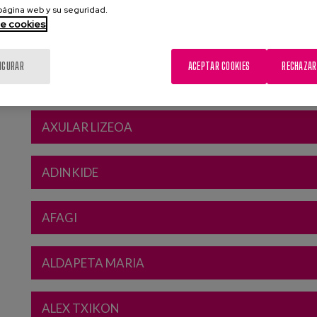
 página web y su seguridad.
CONOCE LOS PROYECTOS
de cookies
IGURAR
ACEPTAR COOKIES
RECHAZAR
AXULAR LIZEOA
ADINKIDE
AFAGI
ALDAPETA MARIA
ALEX TXIKON