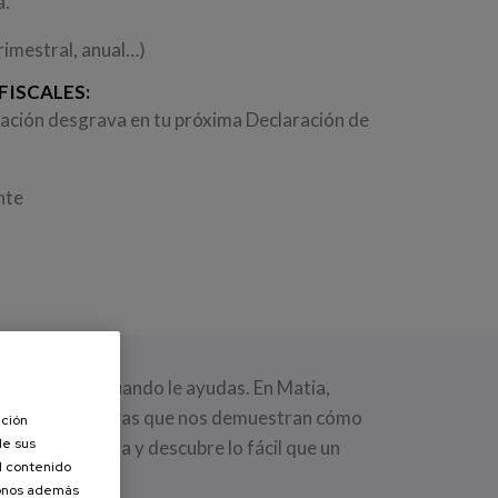
a.
rimestral, anual…)
FISCALES:
rtación desgrava en tu próxima Declaración de
iente
 de alguien cuando le ayudas. En Matia,
ocial. Iniciativas que nos demuestran cómo
ación
de sus
neración. Entra y descubre lo fácil que un
el contenido
donos además