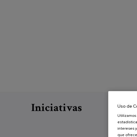
Iniciativas
Uso de C
Utilizamos 
estadística
intereses y
que ofrece