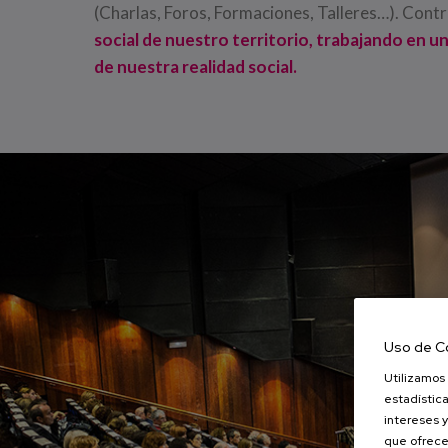
(Charlas, Foros, Formaciones, Talleres…). Contri
social de nuestro territorio, trabajando en u
de nuestra realidad social.
Uso de C
Utilizamos 
estadística
intereses y
que ofrece