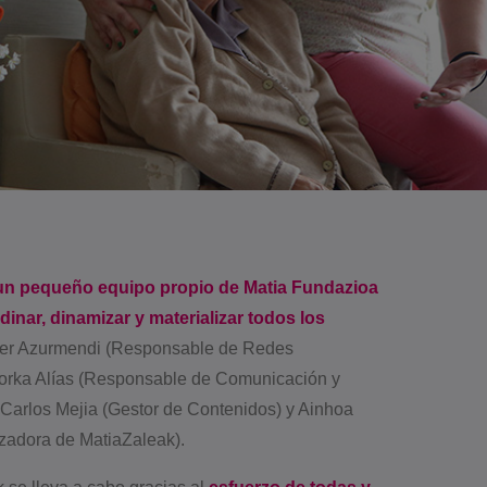
n pequeño equipo propio de Matia Fundazioa
inar, dinamizar y materializar todos los
er Azurmendi (Responsable de Redes
Gorka Alías (Responsable de Comunicación y
 Carlos Mejia (Gestor de Contenidos) y Ainhoa
izadora de MatiaZaleak).