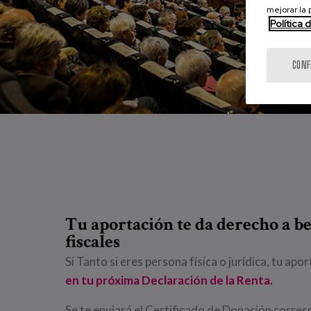
mejorar la
Política 
CONF
Tu aportación te da derecho a be
fiscales
Si Tanto si eres persona física o jurídica, tu apo
en tu próxima Declaración de la Renta.
Se te enviará el Certificado de Donación corres