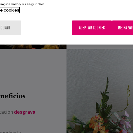
 página web y su seguridad.
de cookies
IGURAR
ACEPTAR COOKIES
RECHAZAR
neficios
rtación
desgrava
pondiente.