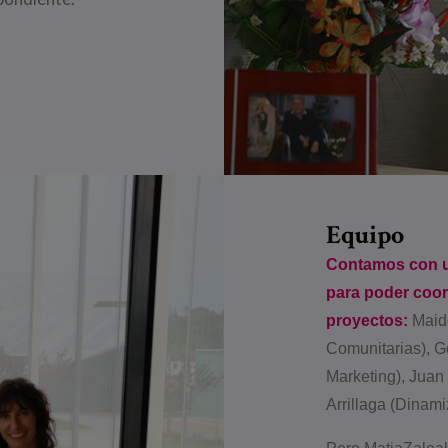
Equipo
Contamos con u
para poder coord
proyectos:
Maid
Comunitarias), 
Marketing), Juan
Arrillaga (Dinam