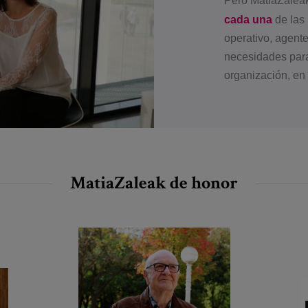
Pero
Ma
tiaZa
lea
cada una
de las 
operativo, agent
necesidades para
organización, en l
MatiaZaleak de honor