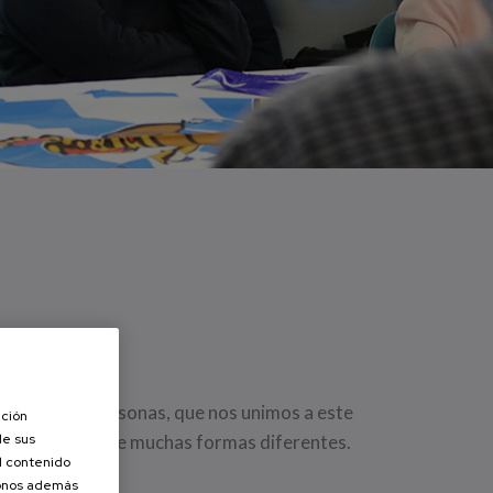
atiaZale
 todas las personas, que nos unimos a este
ación
de sus
ndo colaborar de muchas formas diferentes.
el contenido
donos además