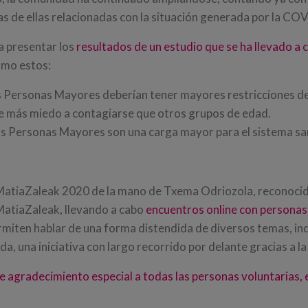
s de ellas relacionadas con la situación generada por la CO
a presentar los
resultados de un estudio que se ha llevado a
omo estos:
s Personas Mayores deberían tener mayores restricciones d
e más miedo a contagiarse que otros grupos de edad.
as Personas Mayores son una carga mayor para el sistema sa
e MatiaZaleak 2020 de la mano de Txema Odriozola, reconoci
atiaZaleak, llevando a cabo
encuentros online con personas
rmiten hablar de una forma distendida de diversos temas, inq
uda, una iniciativa con largo recorrido por delante gracias a 
e agradecimiento especial a todas las personas voluntarias,