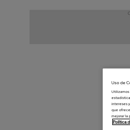
C
Uso de C
Utilizamos 
estadística
intereses y
que ofrece
mejorar la
Política 