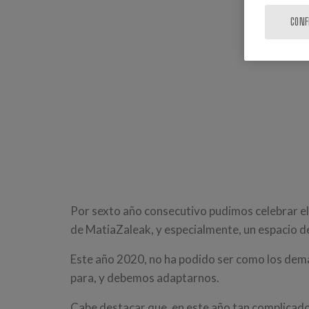
CONF
Por sexto año consecutivo pudimos celebrar e
de MatiaZaleak, y especialmente, un espacio d
Este año 2020, no ha podido ser como los demá
para, y debemos adaptarnos.
Cabe destacar que, en este año tan complicado