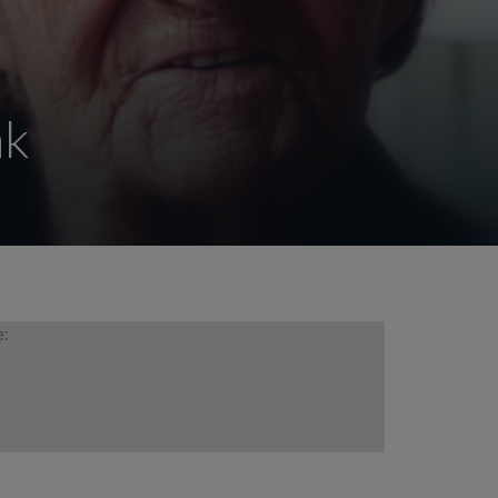
ak
e: