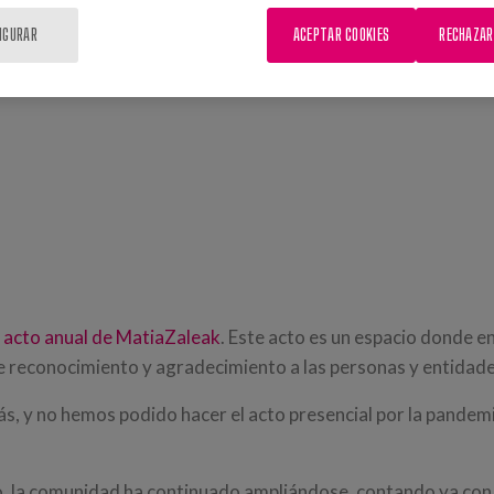
IGURAR
ACEPTAR COOKIES
RECHAZAR
l
acto anual de MatiaZaleak
. Este acto es un espacio donde e
e reconocimiento y agradecimiento a las personas y entidade
s, y no hemos podido hacer el acto presencial por la pandemi
, la comunidad ha continuado ampliándose, contando ya con 