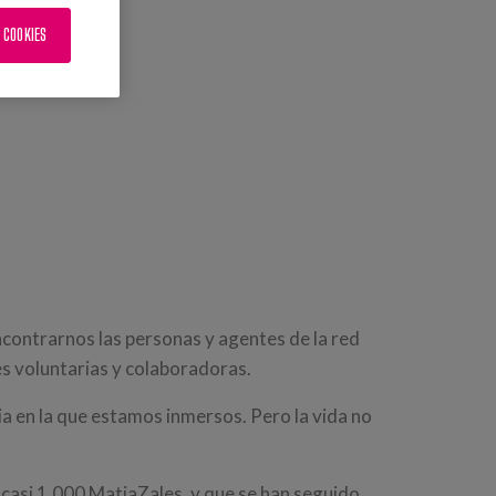
 COOKIES
ncontrarnos las personas y agentes de la red
s voluntarias y colaboradoras.
a en la que estamos inmersos. Pero la vida no
casi 1.000 MatiaZales, y que se han seguido