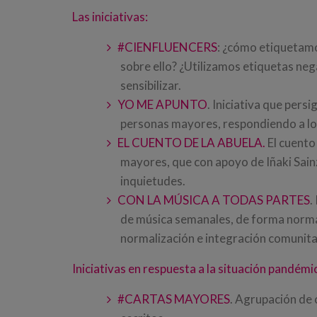
Las iniciativas:
#
CIENFLUENCERS
: ¿cómo etiquetamo
sobre ello? ¿Utilizamos etiquetas neg
sensibilizar.
YO ME APUNTO
. Iniciativa que per
personas mayores, respondiendo a los
EL CUENTO DE LA ABUELA
.
El cuento
mayores, que con apoyo de Iñaki Sainz
inquietudes.
CON LA MÚSICA A TODAS PARTES
.
de música semanales, de forma normali
normalización e integración comunita
Iniciativas en respuesta a la situación pandémi
#CARTAS MAYORES
. Agrupación de 