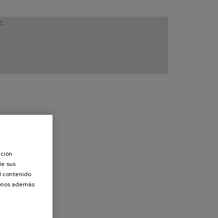
e:
ación
de sus
el contenido
donos además