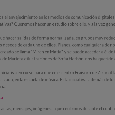
s el envejecimiento en los medios de comunicación digitale
ativas? Queremos hacer un estudio sobre ello, y a la vez gen
sigue hacer salidas de forma normalizada, en grupos muy reduc
 deseos de cada uno de ellos. Planes, como cualquiera de n
 creado se llama “Miren en Matia”, y se puede acceder a él de
 de Murieta e ilustraciones de Sofia Herbón, nos ha querido c
 Iniciativa en curso para que en el centro Fraisoro de Zizurkil
zada, en la escuela de música. Esta iniciativa, además de los 
ria.
ca
cartas, mensajes, imágenes… que recibimos durante el confina