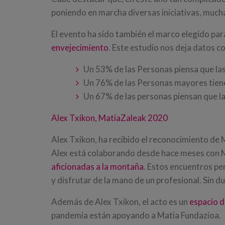
poniendo en marcha diversas iniciativas, mucha
El evento ha sido también el marco elegido par
envejecimiento
. Este estudio nos deja datos c
Un 53% de las Personas piensa que la
Un 76% de las Personas mayores tien
Un 67% de las personas piensan que l
Alex Txikon, MatiaZaleak 2020
Alex Txikon, ha recibido el reconocimiento d
Alex está colaborando desde hace meses con M
aficionadas a la montaña
. Estos encuentros pe
y disfrutar de la mano de un profesional. Sin d
Además de Alex Txikon, el acto es un
espacio d
pandemia están apoyando a Matia Fundazioa.