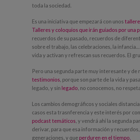
toda la sociedad.
Es una iniciativa que empezará con unos
taller
Talleres y coloquios que irán guiados por una 
recuerdos de su pasado, recuerdos de diferente
sobre el trabajo, las celebraciones, la infancia
vida y activan y refrescan sus recuerdos. El gr
Pero una segunda parte muy interesante y de 
testimonios
, porque son parte de la vida y p
legado, y sin
legado
, no conocemos, no respet
Los cambios demográficos y sociales distanci
casos esta trasnferencia y este interés por co
podcast temáticos
, y vendrá ahí la segunda pa
derivar, para que esa información y recuerdos
generaciones, y que
perduren en el tiempo.