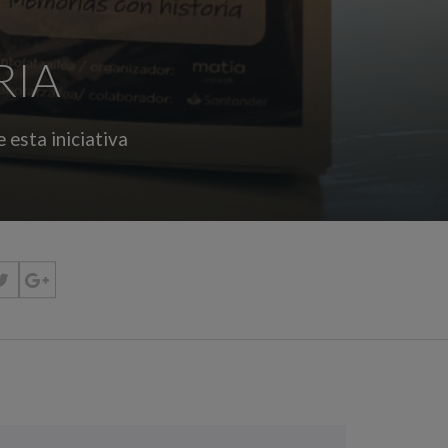
RIA
e esta iniciativa

