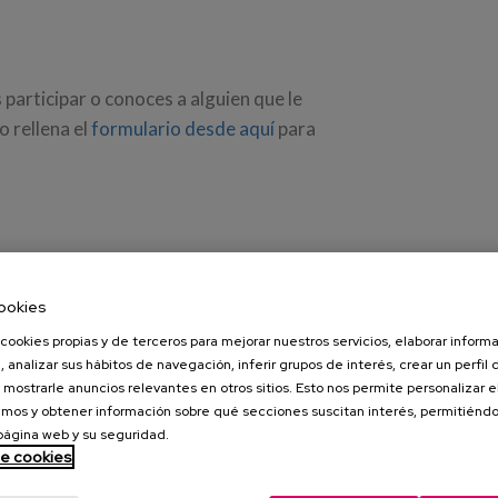
 participar o conoces a alguien que le
 rellena el
formulario desde aquí
para
mos a tener los resultados y
el primer
compartirlo
con toda aquella persona,
ookies
r interesante.
cookies propias y de terceros para mejorar nuestros servicios, elaborar inform
, analizar sus hábitos de navegación, inferir grupos de interés, crear un perfil 
articipantes
, ya que están siendo unos
 mostrarle anuncios relevantes en otros sitios. Esto nos permite personalizar 
mos y obtener información sobre qué secciones suscitan interés, permitién
 página web y su seguridad.
de cookies