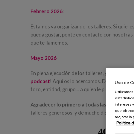
Febrero 2026
:
Estamos ya organizando los talleres. Si quieres
pueda gustar, ponte en contacto con nosotras o
que te llamemos.
Mayo 2026
En plena ejecución de los talleres, y ya empeza
podcast
! Aquí os lo acercamos. Disfrutarlo y
Uso de C
foro, entidad, grupo... a quien le pueda resulta
Utilizamos 
estadística
Agradecer lo primero a todas las personas p
intereses y
que ofrece
talleres generosos, y de mucho disfrute.
mejorar la
Política 