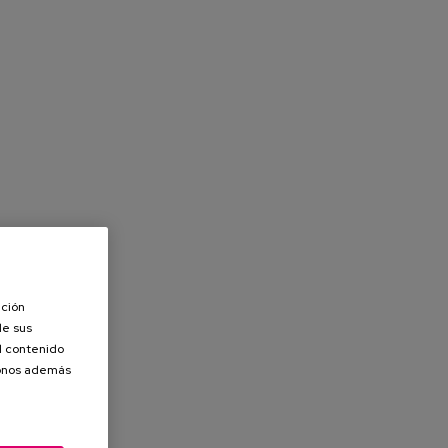
ación
de sus
el contenido
donos además