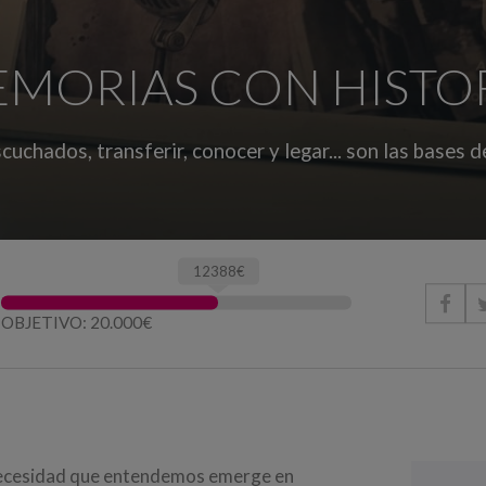
MORIAS CON HISTO
cuchados, transferir, conocer y legar... son las bases d
12388€

OBJETIVO: 20.000€
a necesidad que entendemos emerge en