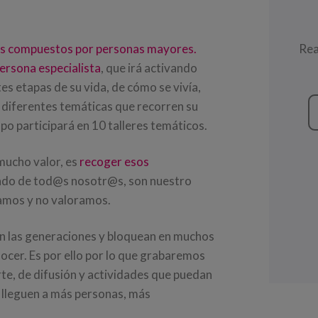
es compuestos por personas mayores.
Rea
persona especialista
, que irá activando
s etapas de su vida, de cómo se vivía,
... diferentes temáticas que recorren su
upo participará en 10 talleres temáticos.
mucho valor, es
recoger esos
asado de tod@s nosotr@s, son nuestro
amos y no valoramos.
an las generaciones y bloquean en muchos
nocer. Es por ello por lo que grabaremos
rte, de difusión y actividades que puedan
, lleguen a más personas, más