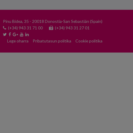
Pinu Bidea, 35 - 20018 Donostia-San Sebastián (Spain)
(+34) 943 31 71 00
(+34) 943 31 27 01
Lege oharra
Pribatutasun politika
Cookie politika