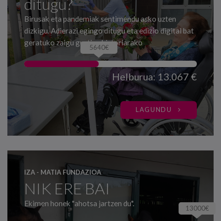
ditugu?
Birusak eta pandemiak sentimendu asko uzten
dizkigu. Adierazi egingo ditugu eta edizio digital bat
geratuko zaigu guztien historiarako
5640€
Helburua: 13.067 €
LAGUNDU
IZA - MATIA FUNDAZIOA
NIK ERE BAI
Ekimen honek "ahotsa jartzen du".
13000€