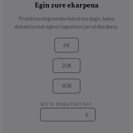
Egin zure ekarpena
Proiektua dagoeneko bukatuta dago, baina
dohaintza bat eginez laguntzen jarrai dezakezu.
6€
20€
40€
BESTE ZENBATEKO BAT
€