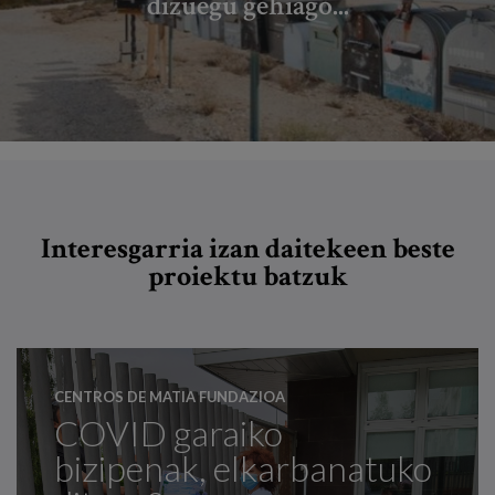
dizuegu gehiago...
Interesgarria izan daitekeen beste
proiektu batzuk
CENTROS DE MATIA FUNDAZIOA
COVID garaiko
bizipenak, elkarbanatuko