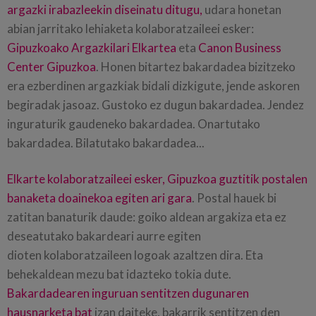
argazki irabazleekin diseinatu ditugu,
udara honetan
abian jarritako lehiaketa kolaboratzaileei esker:
Gipuzkoako Argazkilari Elkartea
eta
Canon Business
Center Gipuzkoa
. Honen bitartez bakardadea bizitzeko
era ezberdinen argazkiak bidali dizkigute, jende askoren
begiradak jasoaz. Gustoko ez dugun bakardadea. Jendez
inguraturik gaudeneko bakardadea. Onartutako
bakardadea. Bilatutako bakardadea...
Elkarte kolaboratzaileei esker, Gipuzkoa guztitik postalen
banaketa doainekoa egiten ari gara
. Postal hauek bi
zatitan banaturik daude: goiko aldean argakiza eta ez
deseatutako bakardeari aurre egiten
dioten kolaboratzaileen logoak azaltzen dira. Eta
behekaldean mezu bat idazteko tokia dute.
Bakardadearen inguruan sentitzen dugunaren
hausnarketa bat
izan daiteke, bakarrik sentitzen den