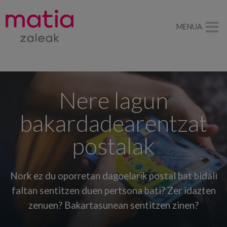
MENUA
Nere lagun
bakardadearentzat
postalak
Nork ez du oporretan dagoelarik postal bat bidali
faltan sentitzen duen pertsona bati? Zer idazten
zenuen? Bakartasunean sentitzen zinen?