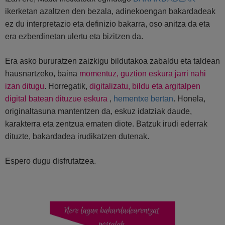
ikerketan azaltzen den bezala, adinekoengan bakardadeak
ez du interpretazio eta definizio bakarra, oso anitza da eta
era ezberdinetan ulertu eta bizitzen da.
Era asko bururatzen zaizkigu bildutakoa zabaldu eta taldean
hausnartzeko, baina
momentuz, guztion eskura jarri nahi
izan ditugu
. Horregatik,
digitalizatu, bildu eta argitalpen
digital batean dituzue eskura
,
hementxe bertan
. Honela,
originaltasuna mantentzen da, eskuz idatziak daude,
karakterra eta zentzua ematen diote. Batzuk irudi ederrak
dituzte, bakardadea irudikatzen dutenak.
Espero dugu disfrutatzea.