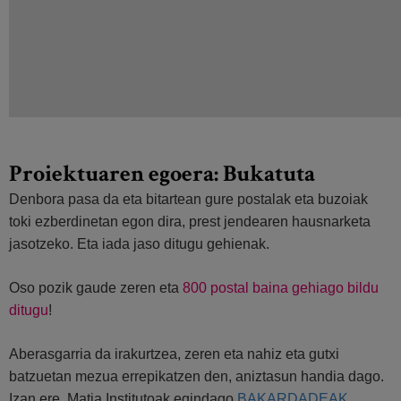
Proiektuaren egoera: Bukatuta
Denbora pasa da eta bitartean gure postalak eta buzoiak
toki ezberdinetan egon dira, prest jendearen hausnarketa
jasotzeko. Eta iada jaso ditugu gehienak.
Oso pozik gaude zeren eta
800 postal baina gehiago bildu
ditugu
!
Aberasgarria da irakurtzea, zeren eta nahiz eta gutxi
batzuetan mezua errepikatzen den, aniztasun handia dago.
Izan ere, Matia Institutoak egindago
BAKARDADEAK