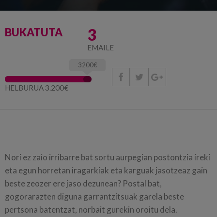
3
BUKATUTA
EMAILE
3200€



HELBURUA 3.200€
Nori ez zaio irribarre bat sortu aurpegian postontzia ireki
eta egun horretan iragarkiak eta karguak jasotzeaz gain
beste zeozer ere jaso dezunean? Postal bat,
gogorarazten diguna garrantzitsuak garela beste
pertsona batentzat, norbait gurekin oroitu dela.