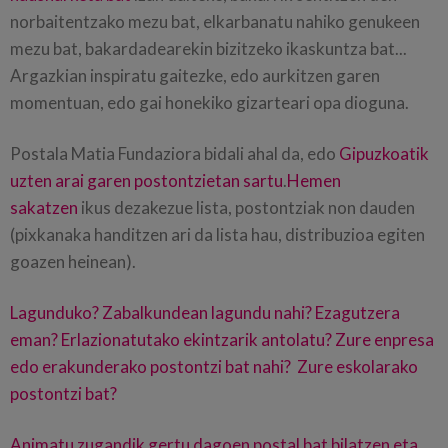
norbaitentzako mezu bat, elkarbanatu nahiko genukeen
mezu bat, bakardadearekin bizitzeko ikaskuntza bat...
Argazkian inspiratu gaitezke, edo aurkitzen garen
momentuan, edo gai honekiko gizarteari opa dioguna.
Postala Matia Fundaziora bidali ahal da, edo
Gipuzkoatik
uzten arai garen postontzietan sartu
.
Hemen
sakatzen
ikus dezakezue lista, postontziak non dauden
(pixkanaka handitzen ari da lista hau, distribuzioa egiten
goazen heinean).
Lagunduko? Zabalkundean lagundu nahi? Ezagutzera
eman? Erlazionatutako ekintzarik antolatu? Zure enpresa
edo erakunderako postontzi bat nahi? Zure eskolarako
postontzi bat?
Animatu zugandik gertu dagoen postal bat bilatzen eta