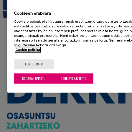
Cookieen erabilera
Cookie propioak eta hirugarrenenak erabiltzen ditugu gure zerbitzua
estatistikoa osatzeko, zure nabigazio-ohiturak analizatzeko, interes-t
ondorioztatzeko, haien interesen profil bat sortzeko eta beste gune b
esanguratsuak erakusteko. Horri esker, eskaintzen dugun edukia per
interesa sortzen duten atalei buruzko informazioa lortu. Gainera, we
segurtasuna hobetu ditzakegu.
Cookie politika
KONFIGURATU
COOKIEAK ONARTU
COOKIEAK BAZTERTU