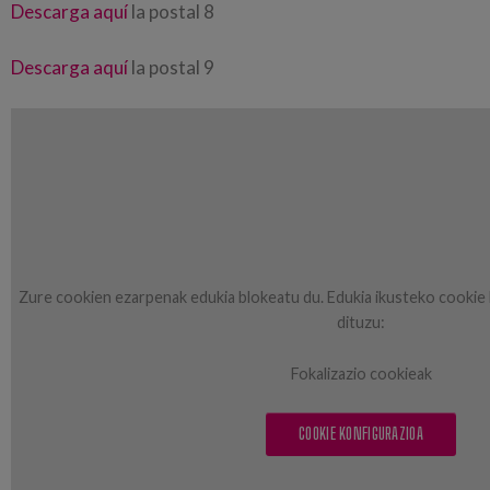
Descarga aquí
la postal 8
Descarga aquí
la postal 9
Zure cookien ezarpenak edukia blokeatu du. Edukia ikusteko cookie 
dituzu:
Fokalizazio cookieak
COOKIE KONFIGURAZIOA