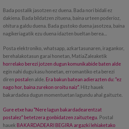
Bada postalik jasotzen ez duena. Bada nori bidali ez
dakiena. Bada bildatzen zituena, baina urteen poderioz,
ohitura galdu duena. Bada gustoko duena jasotzea, baina
nagikeriagatik ezu duena idazten bueltan berea...
Posta elektroniko, whatsapp, azkartasunaren, iragankor,
berehalakotasun garai honetan, MatiaZaleaketik
horrelako berezi jotzen dugun komunikabide baten alde
egin nahi dugu kasu honetan, erromantiko eta berezi
diren
postal
en alde.
Era bakun batean adierazten du: "ez
nago hor, baina zurekon oroitu naiz"
. Hitz hauek
bakardadea dugun momentuetan lagundu ahal gaituzte.
Gure etxe hau "Nere lagun bakardadearentzat
postalez" betetzera gonbidatzen zaituztegu
. Postal
hauek
BAKARDADEARI BEGIRA
argazki lehiaketako