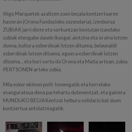
Iñigo Marquetek azaltzen zuen bezala kontzertuaren
hasieran (Orona Fundazioko zuzendaria), izenburua
ZUBIAK jarri diote eta sorkuntzan kontutan izandako
zubiak etengabe daude ikusgai: aintzina eta oraina lotzen
duena, kultura ezberdinak lotzen dituena, belaunaldi
ezberdinak lotzen dituena, egoera ezberdinak lotzen
dituena... eta hori sortu da Orona eta Matia artean, zubia:
PERTSONEN arteko zubia.
Mila esker ekimen polit honengatik eta horrelako
esanguratsua dena partehartu dutenentzat, eta gainera
MUNDUKO BEGIAKentzat helburu solidario bat duen
kontzertua antolatzeagatik.