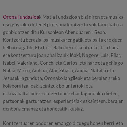
Orona Fundazioa
k Matia Fundazioan bizi diren eta musika
oso gustoko duten 8 pertsona kontzertu solidario batera
gonbidatzen ditu Kursaalean Abenduaren 15ean.
Kontzertu berezia, bai musikarengatik eta baita ere duen
helburuagatik. Eta horrelako berezi sentituko dira baita
ere kontzertura joan ahal izanik Iñaki, Nagore, Luis, Pilar,
Isabel, Valeriano, Conchi eta Carlos, eta hare eta gehiago
Nahia, Miren, Ainhoa, Alai, Zihara, Amaia, Natalia eta
Jesusek lagunduta, Oronako langileak eta beraien sreko
kolaboratzaileak, zeintzuk boluntarioki eta
eskuzabaltasunez kontzertuan zehar lagunduko dieten,
pertsonak gerturatzen, esperientziak eskaintzen, beraien
denbora emanaz eta honetatik ikasiaz.
Kontzertuaren ondoren emango dizuegu honen berri eta