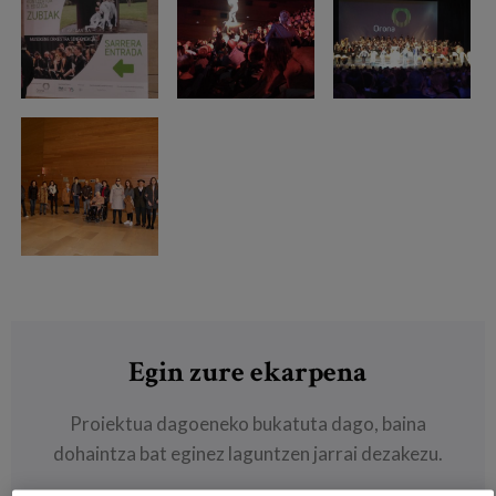
Egin zure ekarpena
Proiektua dagoeneko bukatuta dago, baina
dohaintza bat eginez laguntzen jarrai dezakezu.