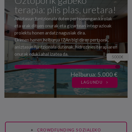
Oztoporik gabeko
terapia: plis plas, uretara!
Aniztasun funtzionala duten pertsonengan kirolak
eta urak dituen onurak eta gizartean integrazioak
proiektu honen ardatz nagusiak dira.
Ekimen honen helburua IZAn bizi diren pertsonk,
aniztasun funtzionala dutenak, hidrozinesiterapiaren
onurak eduki ahal izatea da.
5000€
Helburua: 5.000 €
LAGUNDU
CROWDFUNDING SOZIALEKO