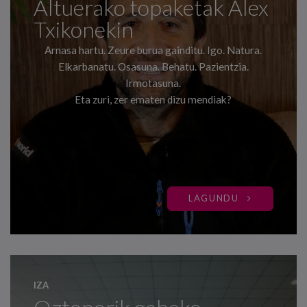
Altuerako topaketak Alex
Txikonekin
Arnasa hartu. Zeure burua gainditu. Igo. Natura.
Elkarbanatu. Osasuna. Behatu. Pazientzia.
Irmotasuna.
Eta zuri, zer ematen dizu mendiak?
LAGUNDU
IZA