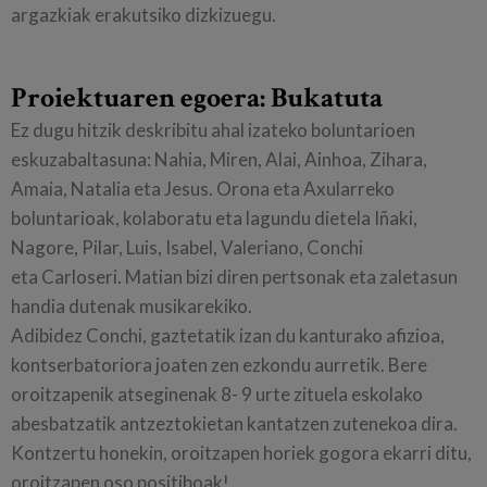
argazkiak erakutsiko dizkizuegu.
Proiektuaren egoera: Bukatuta
Ez dugu hitzik deskribitu ahal izateko boluntarioen
eskuzabaltasuna: Nahia, Miren, Alai, Ainhoa, Zihara,
Amaia, Natalia eta Jesus. Orona eta Axularreko
boluntarioak, kolaboratu eta lagundu dietela Iñaki,
Nagore, Pilar, Luis, Isabel, Valeriano, Conchi
eta Carloseri. Matian bizi diren pertsonak eta zaletasun
handia dutenak musikarekiko.
Adibidez Conchi, gaztetatik izan du kanturako afizioa,
kontserbatoriora joaten zen ezkondu aurretik. Bere
oroitzapenik atseginenak 8- 9 urte zituela eskolako
abesbatzatik antzeztokietan kantatzen zutenekoa dira.
Kontzertu honekin, oroitzapen horiek gogora ekarri ditu,
oroitzapen oso positiboak!