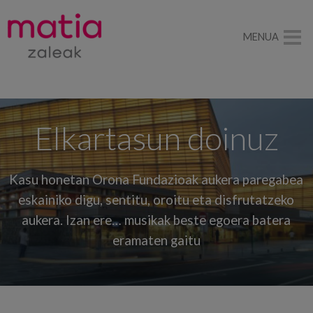
MENUA
Elkartasun doinuz
Kasu honetan Orona Fundazioak aukera paregabea
eskainiko digu, sentitu, oroitu eta disfrutatzeko
aukera. Izan ere… musikak beste egoera batera
eramaten gaitu