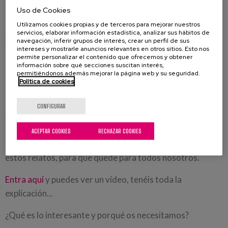
Uso de Cookies
con otros 13 maravillosos proyectos seleccionados.
Utilizamos cookies propias y de terceros para mejorar nuestros
servicios, elaborar información estadística, analizar sus hábitos de
Ahora más que nunca os necesitamos, porque
solamente
navegación, inferir grupos de interés, crear un perfil de sus
tenemos hasta el 27 de Octubre para lograr el
intereses y mostrarle anuncios relevantes en otros sitios. Esto nos
permite personalizar el contenido que ofrecemos y obtener
presupuesto necesario
. ¿Para qué???? Para que pueda
información sobre qué secciones suscitan interés,
permitiéndonos además mejorar la página web y su seguridad.
perdurar en el tiempo,
el legado que Pio nos quiere dejar.
Política de cookies
Pio es escritor y vive en un centro de Matia, pero tiene
una recopilación de 22 relatos que hablan sobre las
CONFIGURAR
tradiciones, la hacienda, las profesiones... cuentos que oía
en el seno de su familia. Cuentos que hablan de
ACEPTAR COOKIES
RECHAZAR COOKIES
localizaciones de Zegama. Y queremos editar y publicar
estos relatos, para que quede para todos nosotros.
Entra aquí
y puedes ver un vídeo, tenéis toda la
explicación...
¿Qué es lo interesante y porqué os necesitamos?