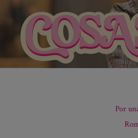
Por un
Romp