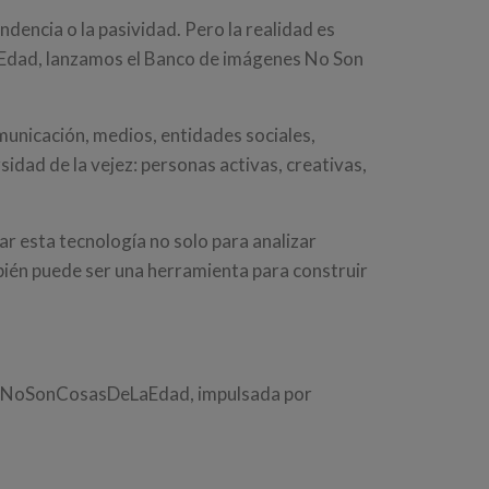
dencia o la pasividad. Pero la realidad es
aEdad, lanzamos el Banco de imágenes No Son
municación, medios, entidades sociales,
idad de la vejez: personas activas, creativas,
ar esta tecnología no solo para analizar
ién puede ser una herramienta para construir
ña #NoSonCosasDeLaEdad, impulsada por