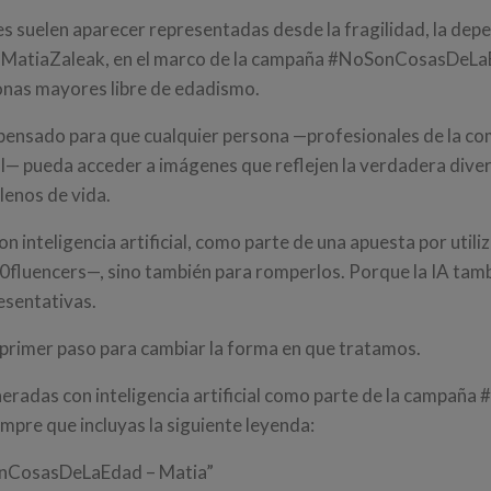
s suelen aparecer representadas desde la fragilidad, la depen
sde MatiaZaleak, en el marco de la campaña #NoSonCosasDeL
onas mayores libre de edadismo.
 pensado para que cualquier persona —profesionales de la co
l— pueda acceder a imágenes que reflejen la verdadera divers
lenos de vida.
inteligencia artificial, como parte de una apuesta por utiliz
0fluencers—, sino también para romperlos. Porque la IA tamb
esentativas.
primer paso para cambiar la forma en que tratamos.
neradas con inteligencia artificial como parte de la campa
mpre que incluyas la siguiente leyenda:
onCosasDeLaEdad – Matia”