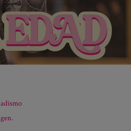
dadismo
agen.