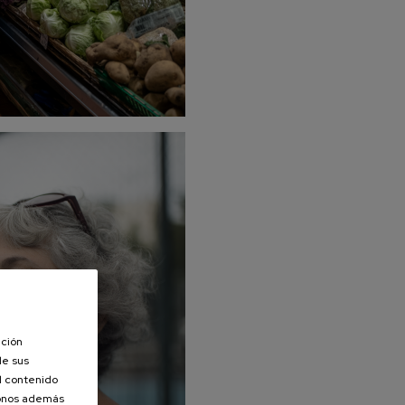
ación
de sus
el contenido
donos además