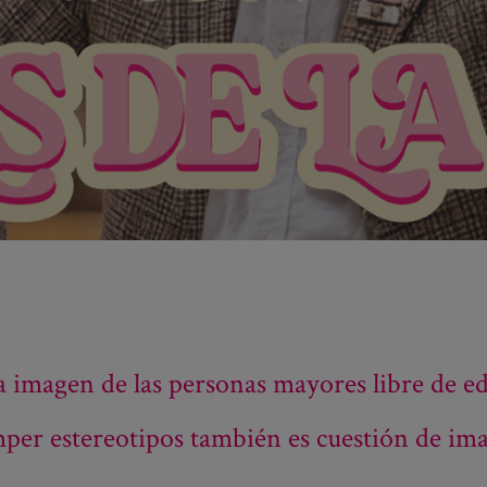
a imagen de las personas mayores libre de e
er estereotipos también es cuestión de im