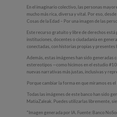
En el imaginario colectivo, las personas mayore
mucho más rica, diversa y vital. Por eso, de
Cosas de la Edad – Por una imagen de las pers
Este recurso gratuito y libre de derechos está
instituciones, docentes o ciudadanía en genera
conectadas, con historias propias y presentes l
Además, estas imágenes han sido generadas con 
estereotipos —como hicimos en el estudio #10
nuevas narrativas más justas, inclusivas y repr
Porque cambiar la forma en que miramos es el 
Todas las imágenes de este banco han sido ge
MatiaZaleak. Puedes utilizarlas libremente, sie
“Imagen generada por IA. Fuente: Banco NoS