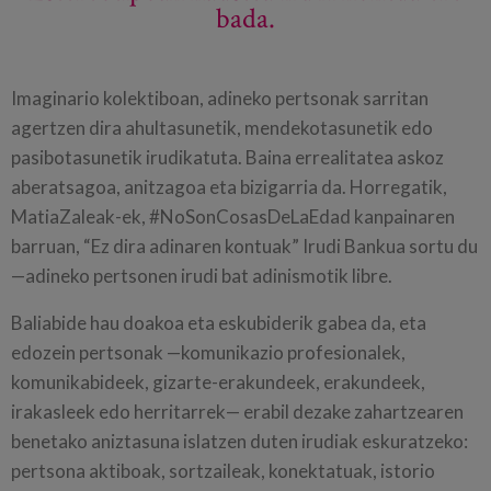
bada.
Imaginario kolektiboan, adineko pertsonak sarritan
agertzen dira ahultasunetik, mendekotasunetik edo
pasibotasunetik irudikatuta. Baina errealitatea askoz
aberatsagoa, anitzagoa eta bizigarria da. Horregatik,
MatiaZaleak-ek, #NoSonCosasDeLaEdad kanpainaren
barruan, “Ez dira adinaren kontuak” Irudi Bankua sortu du
—adineko pertsonen irudi bat adinismotik libre.
Baliabide hau doakoa eta eskubiderik gabea da, eta
edozein pertsonak —komunikazio profesionalek,
komunikabideek, gizarte-erakundeek, erakundeek,
irakasleek edo herritarrek— erabil dezake zahartzearen
benetako aniztasuna islatzen duten irudiak eskuratzeko:
pertsona aktiboak, sortzaileak, konektatuak, istorio