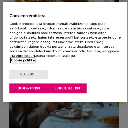
Cookieen erabilera
Cookie propioak eta hirugarrenenak erabiltzen ditugu gure
zerbitzuak hobetzeko, informazio estatistikoa osatzeko, zure
nabigazio-ohiturak analizatzeko, interes-taldeak zein diren
ondorioztatzeko, haien interesen profil bat sortzeko eta beste gune
batzuetan iragarki esanguratsuak erakusteko. Horri esker,
eskaintzen dugun edukia pertsonalizatu dezakegu eta interesa
sortzen duten atalei buruzko informazioa lortu. Gainera, webgunea
eta zure segurtasuna hobetu ditzakegu.
Cookie politika
KONFIGURATU
COOKIEAK ONARTU
COOKIEAK BAZTERTU