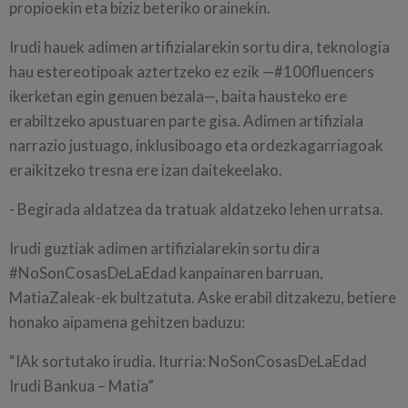
propioekin eta biziz beteriko orainekin.
Irudi hauek adimen artifizialarekin sortu dira, teknologia
hau estereotipoak aztertzeko ez ezik —#100fluencers
ikerketan egin genuen bezala—, baita hausteko ere
erabiltzeko apustuaren parte gisa. Adimen artifiziala
narrazio justuago, inklusiboago eta ordezkagarriagoak
eraikitzeko tresna ere izan daitekeelako.
- Begirada aldatzea da tratuak aldatzeko lehen urratsa.
Irudi guztiak adimen artifizialarekin sortu dira
#NoSonCosasDeLaEdad kanpainaren barruan,
MatiaZaleak-ek bultzatuta. Aske erabil ditzakezu, betiere
honako aipamena gehitzen baduzu:
“IAk sortutako irudia. Iturria: NoSonCosasDeLaEdad
Irudi Bankua – Matia”