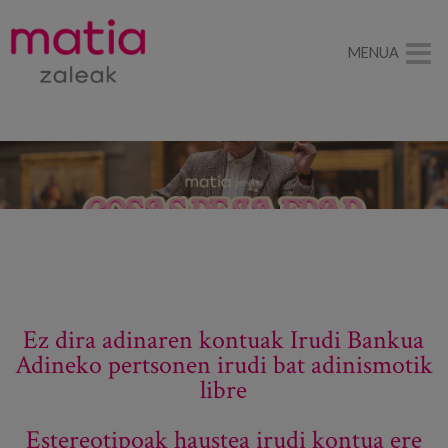
MENUA
Ez dira adinaren kontuak Irudi Bankua
Adineko pertsonen irudi bat adinismotik
libre
Estereotipoak haustea irudi kontua ere