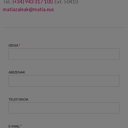
Tel.:
(+34) 943 317 100
. Ext. 50410
matiazaleak@matia.eus
IZENA
*
ABIZENAK
TELEFONOA
E-MAIL
*