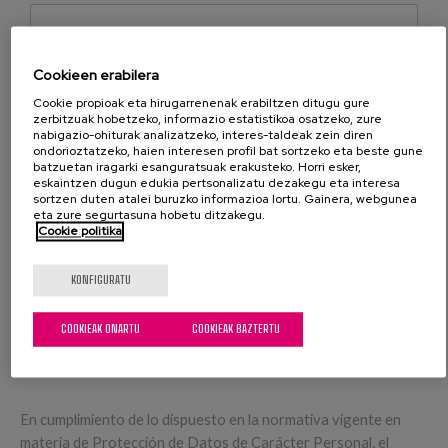
Cookieen erabilera
MEZUA
Cookie propioak eta hirugarrenenak erabiltzen ditugu gure
zerbitzuak hobetzeko, informazio estatistikoa osatzeko, zure
nabigazio-ohiturak analizatzeko, interes-taldeak zein diren
ondorioztatzeko, haien interesen profil bat sortzeko eta beste gune
batzuetan iragarki esanguratsuak erakusteko. Horri esker,
eskaintzen dugun edukia pertsonalizatu dezakegu eta interesa
sortzen duten atalei buruzko informazioa lortu. Gainera, webgunea
eta zure segurtasuna hobetu ditzakegu.
Cookie politika
POLÍTICA DE PUBLICIDAD
Matiari lotutako jakinarazpen komertzialak eta
KONFIGURATU
publizitatea jaso nahi ditut
COOKIEAK ONARTU
COOKIEAK BAZTERTU
POLÍTICA DE PRIVACIDAD
*
Irakurri dut eta onartzen dut
pribatutasun politika
En cumplimiento de lo dispuesto en la normativa vigente en
materia de Protección de Datos de Carácter Personal, el