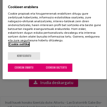
Irudiak ile urdindun emakume nagusi bat erakusten du, aire
Cookieen erabilera
libreko mahaian eserita irribarre adeitsu batekin. Lore-
Cookie propioak eta hirugarrenenak erabiltzen ditugu gure
estanpadun blusa iluna darama eta bizikidetza une atsegin bat
zerbitzuak hobetzeko, informazio estatistikoa osatzeko, zure
bizitzen ari dela dirudi. Mahaiak ondo hornituta dago: platerak,
nabigazio-ohiturak analizatzeko, interes-taldeak zein diren
edalontziak eta janari askotarikoak, fruta barne. Atzean
ondorioztatzeko, haien interesen profil bat sortzeko eta beste gune
batzuetan iragarki esanguratsuak erakusteko. Horri esker,
paisaia berde bat ikus daiteke, giro natural eta lasaia adieraziz.
eskaintzen dugun edukia pertsonalizatu dezakegu eta interesa
Inguruan beste pertsona batzuk lausotuta ageri dira, uneak
sortzen duten atalei buruzko informazioa lortu. Gainera, webgunea
berotasun eta komunitate kutsua hartuz. Argi leuna da eta giro
eta zure segurtasuna hobetu ditzakegu.
Cookie politika
atsegin eta goxoa sortzen du.
KONFIGURATU
Etiquetas:
emakume nagusia, mahaia, janaria, familia bilera, irribarreak,
paisai, natura, aire libreko ingurunea, bizikidetza, berotasuna
COOKIEAK ONARTU
COOKIEAK BAZTERTU
Irudia deskargatu
Irudi hauek honako lizentzia dute: Aitortu - Lan Eratorririk Gabe (by-
nd). Lizentzia honek lanaren erabilera komertziala baimentzen du,