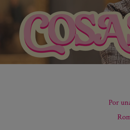
Por un
Romp