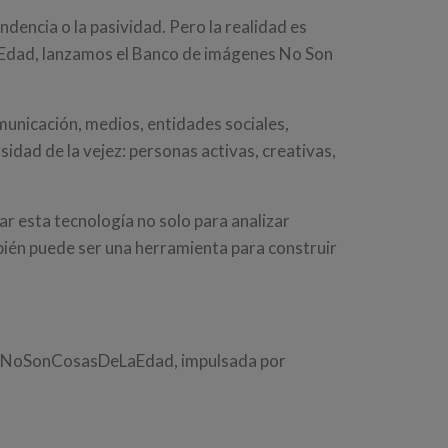
dencia o la pasividad. Pero la realidad es
aEdad, lanzamos el Banco de imágenes No Son
municación, medios, entidades sociales,
idad de la vejez: personas activas, creativas,
ar esta tecnología no solo para analizar
ién puede ser una herramienta para construir
ña #NoSonCosasDeLaEdad, impulsada por