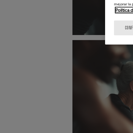
mejorar la
Política 
CONF