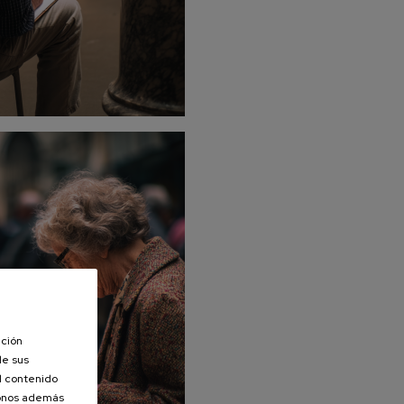
ación
de sus
el contenido
donos además