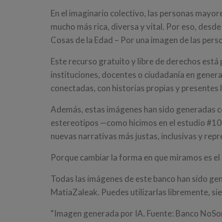
En el imaginario colectivo, las personas mayore
mucho más rica, diversa y vital. Por eso, de
Cosas de la Edad – Por una imagen de las pers
Este recurso gratuito y libre de derechos está
instituciones, docentes o ciudadanía en genera
conectadas, con historias propias y presentes l
Además, estas imágenes han sido generadas con 
estereotipos —como hicimos en el estudio #10
nuevas narrativas más justas, inclusivas y repr
Porque cambiar la forma en que miramos es el 
Todas las imágenes de este banco han sido ge
MatiaZaleak. Puedes utilizarlas libremente, sie
“Imagen generada por IA. Fuente: Banco NoS