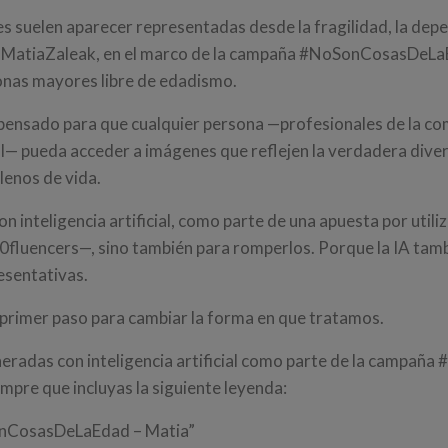
s suelen aparecer representadas desde la fragilidad, la depen
sde MatiaZaleak, en el marco de la campaña #NoSonCosasDeL
onas mayores libre de edadismo.
 pensado para que cualquier persona —profesionales de la co
l— pueda acceder a imágenes que reflejen la verdadera divers
lenos de vida.
inteligencia artificial, como parte de una apuesta por utiliz
0fluencers—, sino también para romperlos. Porque la IA tamb
esentativas.
primer paso para cambiar la forma en que tratamos.
neradas con inteligencia artificial como parte de la campa
mpre que incluyas la siguiente leyenda:
onCosasDeLaEdad – Matia”