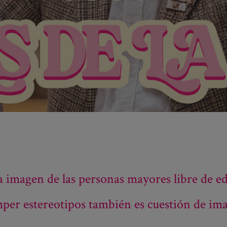
a imagen de las personas mayores libre de e
er estereotipos también es cuestión de im