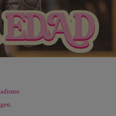
dadismo
agen.