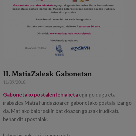
II. MatiaZaleak Gabonetan
11/09/2018
Gabonetako postalen lehiaketa
egingo dugu eta
irabazlea Matia Fundazioaren gabonetako postala izango
da. Matiako baloreekin bat doazen gauzak irudikatu
behar ditu postalak.
Lehen hiruek saria izango dute...