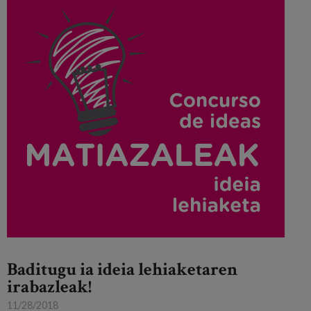
Baditugu ia ideia lehiaketaren
irabazleak!
11/28/2018