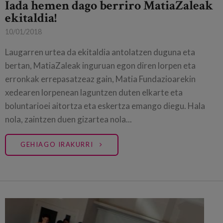
Iada hemen dago berriro MatiaZaleak
ekitaldia!
10/01/2018
Laugarren urtea da ekitaldia antolatzen duguna eta
bertan, MatiaZaleak inguruan egon diren lorpen eta
erronkak errepasatzeaz gain, Matia Fundazioarekin
xedearen lorpenean laguntzen duten elkarte eta
boluntarioei aitortza eta eskertza emango diegu. Hala
nola, zaintzen duen gizartea nola...
GEHIAGO IRAKURRI