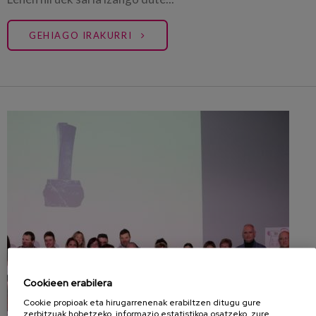
GEHIAGO IRAKURRI
Cookieen erabilera
Cookie propioak eta hirugarrenenak erabiltzen ditugu gure
zerbitzuak hobetzeko, informazio estatistikoa osatzeko, zure