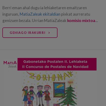
Berri eman ahal dugu ia lehiaketaren emaitzaren
inguruan,
MatiaZaleak ekitaldian
pixkat aurreratu
genizuen bezala. Urrian MatiaZaleak
komisio mixtoa
...
GEHIAGO IRAKURRI