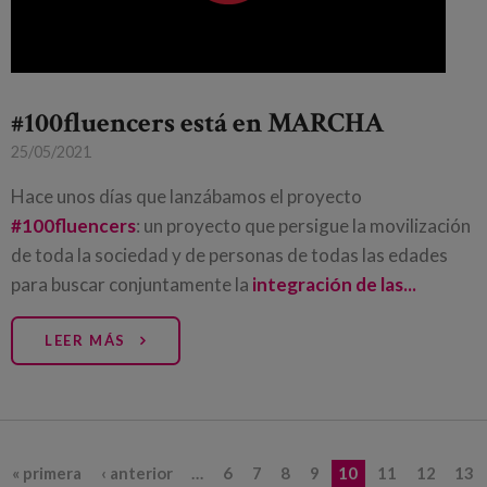
#100fluencers está en MARCHA
25/05/2021
Hace unos días que lanzábamos el proyecto
#100fluencers
: un proyecto que persigue la movilización
de toda la sociedad y de personas de todas las edades
para buscar conjuntamente la
integración de las...
LEER MÁS
Páginas
« primera
‹ anterior
…
6
7
8
9
10
11
12
13