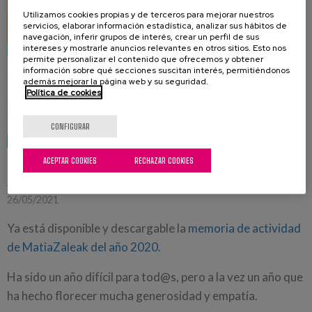
Utilizamos cookies propias y de terceros para mejorar nuestros
servicios, elaborar información estadística, analizar sus hábitos de
navegación, inferir grupos de interés, crear un perfil de sus
intereses y mostrarle anuncios relevantes en otros sitios. Esto nos
permite personalizar el contenido que ofrecemos y obtener
información sobre qué secciones suscitan interés, permitiéndonos
además mejorar la página web y su seguridad.
Política de cookies
CONFIGURAR
ACEPTAR COOKIES
RECHAZAR COOKIES
Memoria de actividad del 2020
26/05/2021
Ya está disponible y descargable la
memoria de actividad
de MatiaZaleak del año 2020
.
Ha sido un año difícil para tod@s, pero a la vez un año que
ha hecho florecer mucha generosidad y empatía.