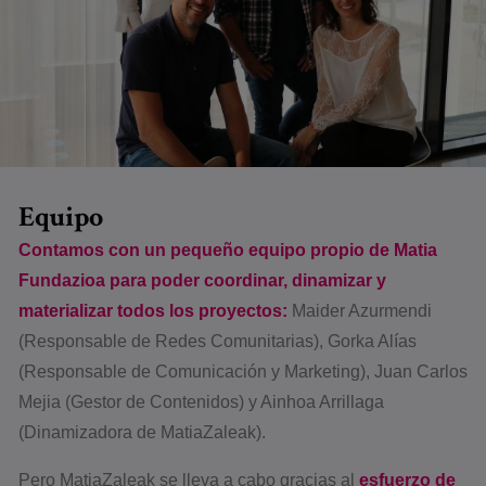
Equipo
Contamos con un pequeño equipo propio de Matia
Fundazioa para poder coordinar, dinamizar y
materializar todos los proyectos:
Maider Azurmendi
(Responsable de Redes Comunitarias), Gorka Alías
(Responsable de Comunicación y Marketing), Juan Carlos
Mejia (Gestor de Contenidos) y Ainhoa Arrillaga
(Dinamizadora de MatiaZaleak).
Pero
Ma
tiaZa
leak se lleva a cabo gracias al
esfuerzo de