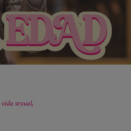
 vida sexual,
.
.