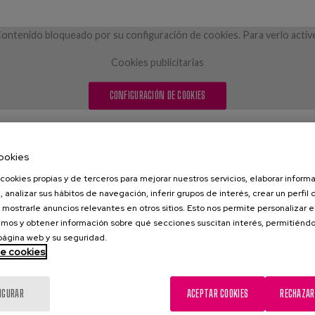
ontenido bloqueado por su configuración de cookies. Para verlo activ
Cookies publicitarias
CONFIGURACIÓN DE COOKIES
ookies
cookies propias y de terceros para mejorar nuestros servicios, elaborar inform
, analizar sus hábitos de navegación, inferir grupos de interés, crear un perfil 
 mostrarle anuncios relevantes en otros sitios. Esto nos permite personalizar 
mos y obtener información sobre qué secciones suscitan interés, permitién
 página web y su seguridad.
de cookies
IGURAR
ACEPTAR COOKIES
RECHAZAR