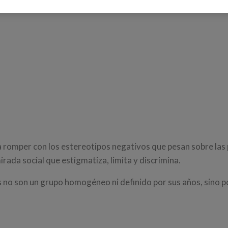
mper con los estereotipos negativos que pesan sobre las 
irada social que estigmatiza, limita y discrimina.
no son un grupo homogéneo ni definido por sus años, sino po