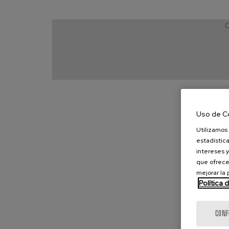
C
Uso de C
Utilizamos 
estadística
intereses y
que ofrece
mejorar la
Política 
CONF