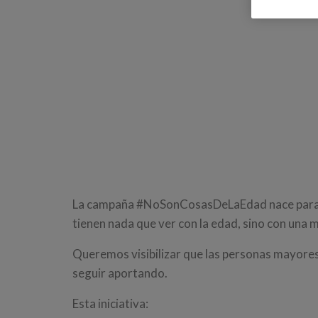
La campaña #NoSonCosasDeLaEdad nace para ro
tienen nada que ver con la edad, sino con una m
Queremos visibilizar que las personas mayores 
seguir aportando.
Esta iniciativa: