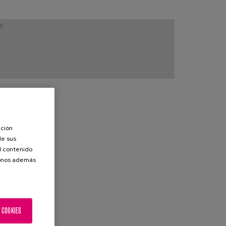
e:
ación
de sus
el contenido
donos además
 COOKIES