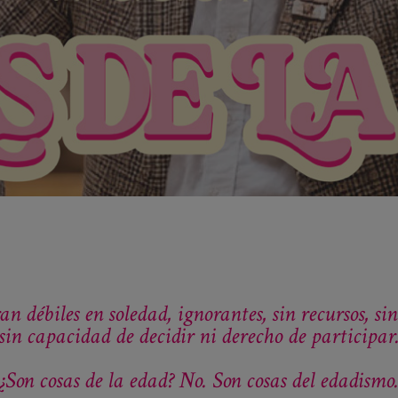
an débiles en soledad, ignorantes, sin recursos, sin
sin capacidad de decidir ni derecho de participar
¿Son cosas de la edad? No. Son cosas del edadismo