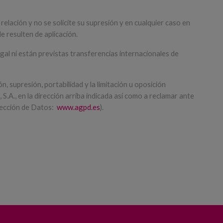
lación y no se solicite su supresión y en cualquier caso en
e resulten de aplicación.
gal ni están previstas transferencias internacionales de
n, supresión, portabilidad y la limitación u oposición
., en la dirección arriba indicada así como a reclamar ante
tección de Datos:
www.agpd.es
).