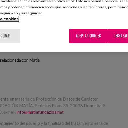
 mostrarle anuncios relevantes en otros sitios. Esto nos permite personalizar 
mos y obtener información sobre qué secciones suscitan interés, permitién
 página web y su seguridad.
de cookies
IGURAR
ACEPTAR COOKIES
RECHAZAR
 relacionada con Matia
igente en materia de Protección de Datos de Carácter
FUNDACIÓN MATÍA, Pº de los Pinos 35, 20018 Donostia-S.
, e-mail:
info@matiafundazioa.net
ntimiento del usuario y la finalidad del tratamiento es la de