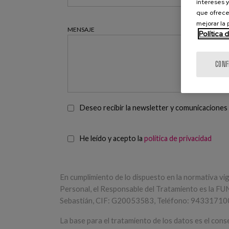
intereses y
que ofrece
mejorar la
MENSAJE
Política 
CONF
POLÍTICA DE PUBLICIDAD
Deseo recibir la newsletter y comunicaciones
POLÍTICA DE PRIVACIDAD
*
He leído y acepto la
política de privacidad
En cumplimiento de lo dispuesto en la normativa v
Personal, el Responsable del Tratamiento es la 
Sebastián, CIF: G20053583, Teléfono: 943317100
La base para el tratamiento de los datos es el conse