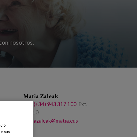
 con nosotros.
Matia Zaleak
Tel.:
(+34) 943 317 100
. Ext.
50410
matiazaleak@matia.eus
ación
de sus