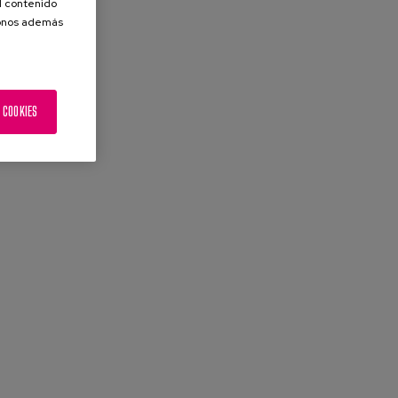
el contenido
donos además
 COOKIES