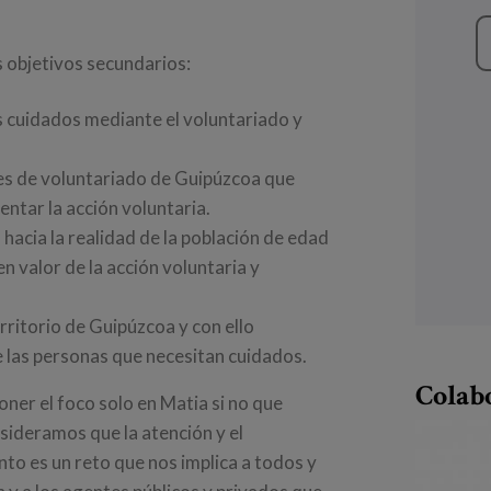
 objetivos secundarios:
os cuidados mediante el voluntariado y
es de voluntariado de Guipúzcoa que
tar la acción voluntaria.
 hacia la realidad de la población de edad
 valor de la acción voluntaria y
erritorio de Guipúzcoa y con ello
e las personas que necesitan cuidados.
Colab
oner el foco solo en Matia si no que
sideramos que la atención y el
o es un reto que nos implica a todos y