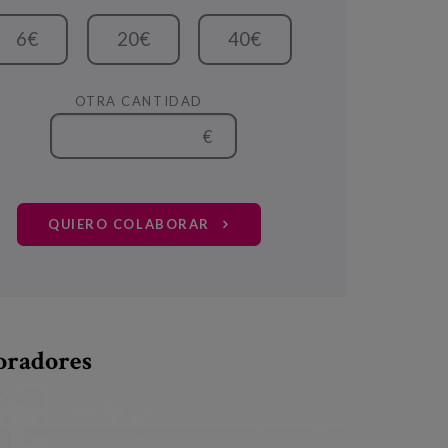
6€
20€
40€
OTRA CANTIDAD
€
QUIERO COLABORAR
oradores