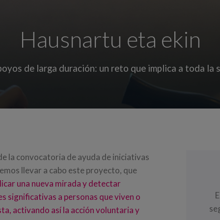
Hausnartu eta ekin
poyos de larga duración: un reto que implica a toda la 
de la convocatoria de ayuda de iniciativas
remos llevar a cabo este proyecto, que
licar una nueva mirada y detectar
E
 significativas a personas que viven o
se
ta, activando así la acción voluntaria y