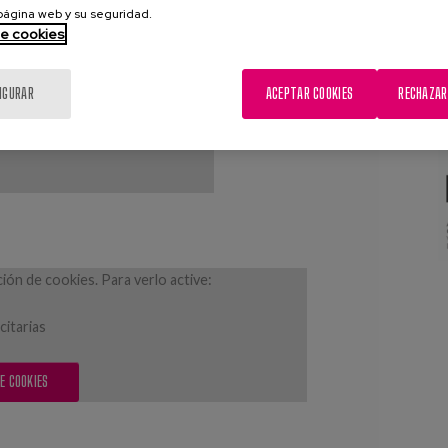
 página web y su seguridad.
de cookies
S
IGURAR
ACEPTAR COOKIES
RECHAZAR
ón de cookies. Para verlo active:
citarias
E COOKIES