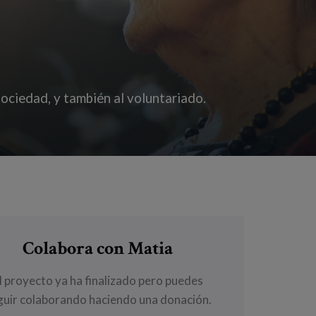
sociedad, y también al voluntariado.
Colabora con Matia
l proyecto ya ha finalizado pero puedes
guir colaborando haciendo una donación.