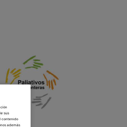
ación
de sus
el contenido
donos además