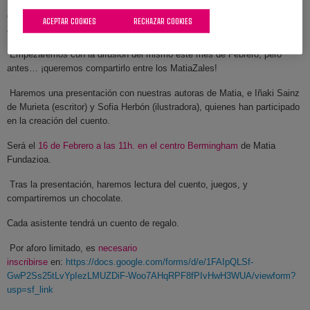
Ha llegado el momento de
compartir y presentar
MIREN EN MATIA
: el
cuento infantil que hemos generado desde MatiaZaleak con ilusión y
ACEPTAR COOKIES
RECHAZAR COOKIES
apoyo, dentro del proyecto “
El cuento de la abuela
”.
Empezaremos con la difusión del mismo este mes de Febrero, pero
antes… ¡queremos compartirlo entre los MatiaZales!
Haremos una presentación con nuestras autoras de Matia, e Iñaki Sainz
de Murieta (escritor) y Sofia Herbón (ilustradora), quienes han participado
en la creación del cuento.
Será el
16 de Febrero a las 11h. en el centro Bermingham
de Matia
Fundazioa.
Tras la presentación, haremos lectura del cuento, juegos, y
compartiremos un chocolate.
Cada asistente tendrá un cuento de regalo.
Por aforo limitado, es
necesario
inscribirse
en:
https://docs.google.com/forms/d/e/1FAIpQLSf-
GwP2Ss25tLvYpIezLMUZDiF-Woo7AHqRPF8fPIvHwH3WUA/viewform?
usp=sf_link