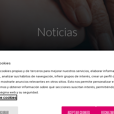
Noticias
ookies
cookies propias y de terceros para mejorar nuestros servicios, elaborar inform
seum cementos Rezola nos in
, analizar sus hábitos de navegación, inferir grupos de interés, crear un perfil 
 mostrarle anuncios relevantes en otros sitios. Esto nos permite personalizar 
mos y obtener información sobre qué secciones suscitan interés, permitién
 página web y su seguridad.
de cookies
Museum Cementos Rezola
nos ha invitado a p
personas del centro Iza lo están disfrutando,
IGURAR
ACEPTAR COOKIES
RECHAZAR