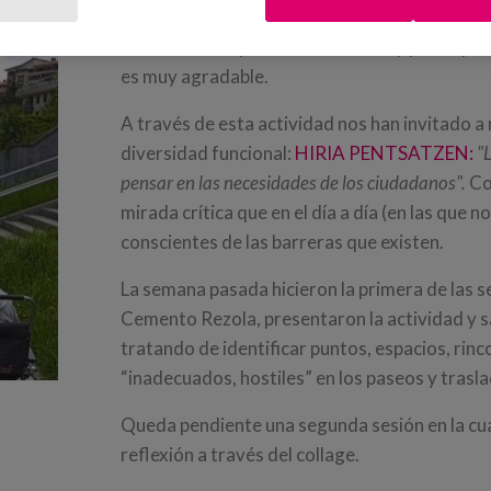
porque poder volver a hacer una salida en gru
diferente, una posición diferente, y poder par
es muy agradable.
A través de esta actividad nos han invitado a 
diversidad funcional:
HIRIA PENTSATZEN:
"
pensar en las necesidades de los ciudadanos".
Co
mirada crítica que en el día a día (en las que 
conscientes de las barreras que existen.
La semana pasada hicieron la primera de las s
Cemento Rezola, presentaron la actividad y sa
tratando de identificar puntos, espacios, rin
“inadecuados, hostiles” en los paseos y trasl
Queda pendiente una segunda sesión en la cua
reflexión a través del collage.