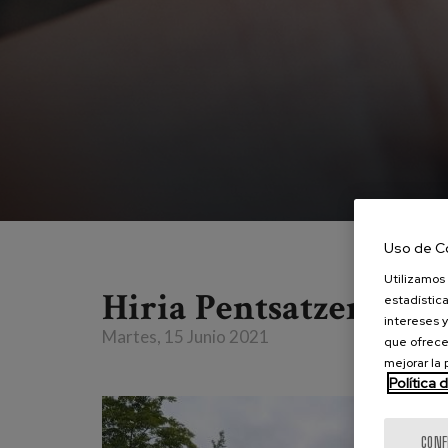
Uso de C
Utilizamos 
Hiria Pentsatzen: Mu
estadística
intereses y
Martes, 15 Junio 2021
que ofrece
mejorar la
Política 
CONF