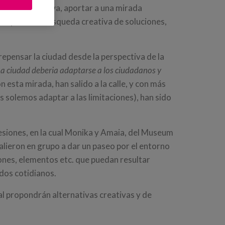
po, participativa, aportar a una mirada
ticipar en la búsqueda creativa de soluciones,
repensar la ciudad desde la perspectiva de la
La ciudad deberia adaptarse a los ciudadanos y
n esta mirada, han salido a la calle, y con más
nos solemos adaptar a las limitaciones), han sido
esiones, en la cual Monika y Amaia, del Museum
lieron en grupo a dar un paseo por el entorno
cones, elementos etc. que puedan resultar
ados cotidianos.
l propondrán alternativas creativas y de