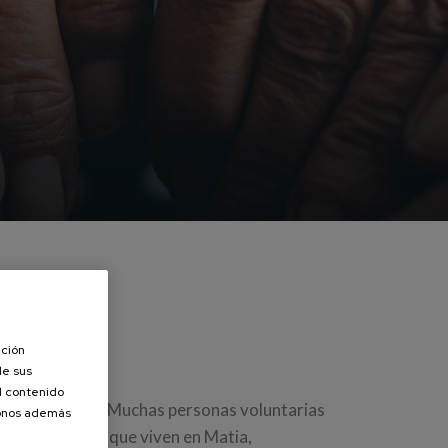
ación
de sus
el contenido
ón con
Hurkoa
. Muchas personas voluntarias
donos además
 la entidad y que viven en Matia,