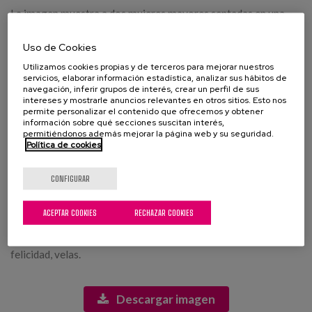
La imagen muestra a dos mujeres mayores sentadas en una
mesa, disfrutando de una conversación amena en un entorno al
aire libre. Ambas tienen el cabello canoso y lucen tranquilas y
Uso de Cookies
contentas. La mujer a la izquierda lleva gafas y una blusa
Utilizamos cookies propias y de terceros para mejorar nuestros
blanca, mientras que la otra mujer, a la derecha, viste una blusa
servicios, elaborar información estadística, analizar sus hábitos de
de encaje blanca. Entre ellas, se puede ver una copa de vino
navegación, inferir grupos de interés, crear un perfil de sus
intereses y mostrarle anuncios relevantes en otros sitios. Esto nos
blanco y un plato de comida, junto a algunas velas encendidas
permite personalizar el contenido que ofrecemos y obtener
que aportan un ambiente cálido y acogedor. En el fondo, se
información sobre qué secciones suscitan interés,
distingue una suave iluminación de luces decorativas que
permitiéndonos además mejorar la página web y su seguridad.
contribuyen a la atmósfera romántica del lugar. Este escenario
Política de cookies
sugiere que están compartiendo un momento especial,
posiblemente una cena.
CONFIGURAR
Etiquetas:
ACEPTAR COOKIES
RECHAZAR COOKIES
mujeres mayores, conversación, cena al aire libre, luces
decorativas, ambiente acogedor, vino blanco, amistad, comida,
felicidad, velas.
Descargar imagen