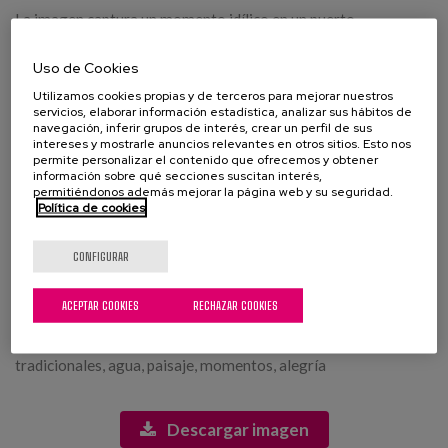
La imagen captura un momento idílico en un puerto
pintoresco, donde varios individuos están reunidos en la orilla.
Al fondo, se pueden ver casas de estilo tradicional con
Uso de Cookies
fachadas blancas y techos de tejas rojas, lo que añade un toque
Utilizamos cookies propias y de terceros para mejorar nuestros
rústico a la escena. El agua está ligeramente agitada,
servicios, elaborar información estadística, analizar sus hábitos de
reflejando la luz dorada del atardecer, creando una atmósfera
navegación, inferir grupos de interés, crear un perfil de sus
intereses y mostrarle anuncios relevantes en otros sitios. Esto nos
cálida y acogedora. En primer plano, un grupo de personas de
permite personalizar el contenido que ofrecemos y obtener
diversas edades, que parecen ser parte de una familia,
información sobre qué secciones suscitan interés,
interactúan entre sí; sus expresiones son de alegría y conexión.
permitiéndonos además mejorar la página web y su seguridad.
Un niño se encuentra en el centro de la imagen, mirando hacia
Política de cookies
el horizonte. Las montañas verdes se asoman en el fondo,
sugiriendo un entorno natural impresionante que
CONFIGURAR
complementa el ambiente marítimo.
ACEPTAR COOKIES
RECHAZAR COOKIES
Etiquetas:
puerto, atardecer, familia, interacción, naturaleza, casas
tradicionales, agua, paisaje, momentos, alegría
Descargar imagen