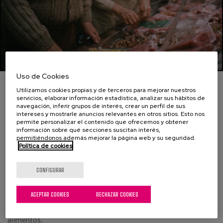
Uso de Cookies
En la imagen se observa a una pareja de ancianos en un
Utilizamos cookies propias y de terceros para mejorar nuestros
mercado de alimentos, típicamente español. Ambos están de
servicios, elaborar información estadística, analizar sus hábitos de
pie frente a un mostrador repleto de diversos tipos de carne y
navegación, inferir grupos de interés, crear un perfil de sus
intereses y mostrarle anuncios relevantes en otros sitios. Esto nos
embutidos. El hombre, con cabello canoso y un suéter de lana,
permite personalizar el contenido que ofrecemos y obtener
inclina la cabeza mientras sonríe, mostrando una expresión de
información sobre qué secciones suscitan interés,
interés hacia lo que están viendo. La mujer, que lleva un suéter
permitiéndonos además mejorar la página web y su seguridad.
Política de cookies
claro, también sonríe mientras examina detenidamente los
productos. La atmosfera es cálida y acogedora, con una
iluminación suave que resalta la frescura de los productos. En
CONFIGURAR
el fondo, se pueden ver estantes con botellas y otros
alimentos, lo que sugiere que el lugar es un mercado
ACEPTAR COOKIES
RECHAZAR COOKIES
tradicional. La interacción entre ambos sugiere un momento
de complicidad y disfrute compartido en la selección de
alimentos.