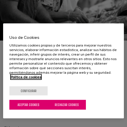
Uso de Cookies
Utilizamos cookies propias y de terceros para mejorar nuestros
La imagen en blanco y negro muestra a dos personas
servicios, elaborar información estadística, analizar sus hábitos de
trabajando en un entorno de mercado o carnicería. El hombre,
navegación, inferir grupos de interés, crear un perfil de sus
intereses y mostrarle anuncios relevantes en otros sitios. Esto nos
de cabello canoso y arrugado, se muestra concentrado
permite personalizar el contenido que ofrecemos y obtener
mientras examina un trozo de carne. Su expresión refleja una
información sobre qué secciones suscitan interés,
mezcla de seriedad y dedicación. A su lado, una mujer de
permitiéndonos además mejorar la página web y su seguridad.
Política de cookies
cabello rizado y oscuro sonríe mientras sostiene un cuchillo y
observa la acción. Ambos visten delantales, indicando que
están involucrados en la preparación de alimentos. El fondo es
CONFIGURAR
difuso, lo que sugiere un ambiente de trabajo activo con
estantes y productos visibles, aunque no claramente definidos.
ACEPTAR COOKIES
RECHAZAR COOKIES
La composición de la imagen enfatiza la conexión entre ellos y
el ambiente de trabajo colaborativo.