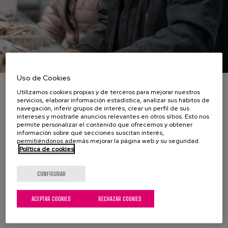
Uso de Cookies
La imagen muestra a una pareja de personas mayores en un
Utilizamos cookies propias y de terceros para mejorar nuestros
mercado, enfocándose en la venta de productos alimenticios.
servicios, elaborar información estadística, analizar sus hábitos de
El hombre, con un gorro de cuadros, sonríe mientras observa
navegación, inferir grupos de interés, crear un perfil de sus
intereses y mostrarle anuncios relevantes en otros sitios. Esto nos
los productos sobre la mesa. Su abrigo parece ser oscuro y
permite personalizar el contenido que ofrecemos y obtener
algo desgastado, lo que añade un toque de calidez a su
información sobre qué secciones suscitan interés,
presencia. A su lado, una mujer de cabello rizado y gafas, viste
permitiéndonos además mejorar la página web y su seguridad.
Política de cookies
un abrigo claro y parece concentrada en las mercancías.
Ambos son parte de un ambiente animado, típico de un
mercado, donde otras personas están presentes en el fondo. La
CONFIGURAR
luz del lugar es brillante, lo que resalta los colores y las
texturas de los productos exhibidos, aunque no se pueden ver
ACEPTAR COOKIES
RECHAZAR COOKIES
claramente. La escena evoca un sentido de comunidad y
conexión a través de la experiencia de compra.