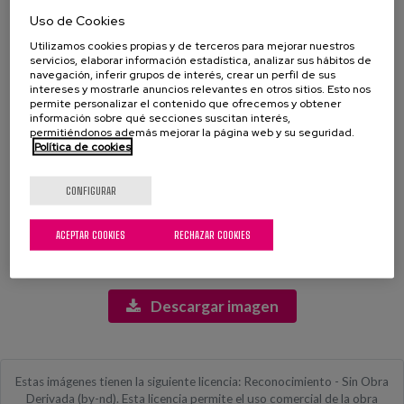
cocina. El hombre, con cabello canoso y una expresión
Uso de Cookies
sonriente, lleva puesta una camisa de cuadros y un delantal, lo
Utilizamos cookies propias y de terceros para mejorar nuestros
que indica que está listo para preparar una comida. Ante él,
servicios, elaborar información estadística, analizar sus hábitos de
sostiene una sartén sobre una estufa de gas, donde se pueden
navegación, inferir grupos de interés, crear un perfil de sus
observar alimentos. El entorno de la cocina es cálido y
intereses y mostrarle anuncios relevantes en otros sitios. Esto nos
permite personalizar el contenido que ofrecemos y obtener
hogareño, con gabinetes de madera y una variedad de
información sobre qué secciones suscitan interés,
utensilios y especias visibles en las estanterías. La luz natural
permitiéndonos además mejorar la página web y su seguridad.
que entra por las ventanas añade un aire luminoso y agradable
Política de cookies
a la escena.
CONFIGURAR
Etiquetas:
cocina, hombre mayor, silla de ruedas, cocinando, hogar,
ACEPTAR COOKIES
RECHAZAR COOKIES
alegría, comida, luz natural, utensilios de cocina, delantal
Descargar imagen
Estas imágenes tienen la siguiente licencia: Reconocimiento - Sin Obra
Derivada (by-nd). Esta licencia permite el uso comercial de la obra