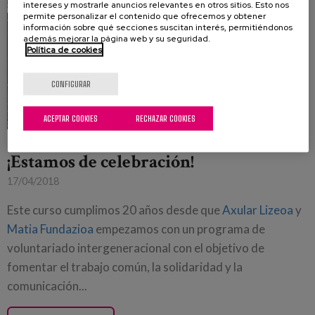
intereses y mostrarle anuncios relevantes en otros sitios. Esto nos
permite personalizar el contenido que ofrecemos y obtener
información sobre qué secciones suscitan interés, permitiéndonos
además mejorar la página web y su seguridad.
Política de cookies
CONFIGURAR
ACEPTAR COOKIES
RECHAZAR COOKIES
¡Estamos de celebración!
17/04/2018
Este curso cumplimos 20 años desde que
Axular Lizeoa
y
Matia Fundazioa
empezamos con un programa de
voluntariado intergeneracional con el objetivo de
fomentar el trabajo común, la solidaridad y la
comunicación...