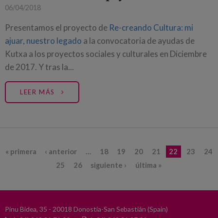
06/04/2018
Presentamos el proyecto de
Re-creando Cultura: mi
ajuar, nuestro legado
a la convocatoria de ayudas de
Kutxa a los proyectos sociales y culturales en Diciembre
de 2017. Y tras la...
LEER MÁS
Páginas
« primera
‹ anterior
…
18
19
20
21
22
23
24
25
26
siguiente ›
última »
Pinu Bidea, 35 - 20018 Donostia-San Sebastián (Spain)