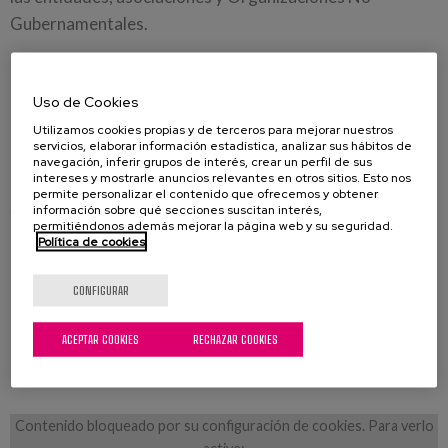
Gubernamentales.
Quienes vivimos en Matia hemos cogido con ganas una
propuesta de este año: la oportunidad de ir al
museo de la
Uso de Cookies
ciencia Eureka
. Este museo ofrece muchas opciones en
Utilizamos cookies propias y de terceros para mejorar nuestros
las visitas para trabajar los sentidos, los conocimientos,
servicios, elaborar información estadística, analizar sus hábitos de
navegación, inferir grupos de interés, crear un perfil de sus
estimular, la memoria, jugar e interactuar juntos.
intereses y mostrarle anuncios relevantes en otros sitios. Esto nos
permite personalizar el contenido que ofrecemos y obtener
información sobre qué secciones suscitan interés,
Ya hemos podido hacer salidas desde Lamourous, Petra
permitiéndonos además mejorar la página web y su seguridad.
Política de cookies
Lekuona y Argixao, y de verdad, como para volver a
repetir. Aquí os dejamos unos vídeos.
CONFIGURAR
Gracias a Gipuzkoa Solidarioa por ofrecernos esta y
otras muchas opciones y apoyo.
ACEPTAR COOKIES
RECHAZAR COOKIES
Contenido bloqueado por su configuración de cookies. Para verlo