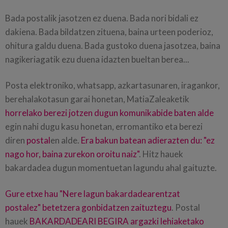
Bada postalik jasotzen ez duena. Bada nori bidali ez
dakiena. Bada bildatzen zituena, baina urteen poderioz,
ohitura galdu duena. Bada gustoko duena jasotzea, baina
nagikeriagatik ezu duena idazten bueltan berea...
Posta elektroniko, whatsapp, azkartasunaren, iragankor,
berehalakotasun garai honetan, MatiaZaleaketik
horrelako berezi jotzen dugun komunikabide baten alde
egin nahi dugu kasu honetan, erromantiko eta berezi
diren
postal
en alde.
Era bakun batean adierazten du: "ez
nago hor, baina zurekon oroitu naiz"
. Hitz hauek
bakardadea dugun momentuetan lagundu ahal gaituzte.
Gure etxe hau "Nere lagun bakardadearentzat
postalez" betetzera gonbidatzen zaituztegu
. Postal
hauek
BAKARDADEARI BEGIRA
argazki lehiaketako