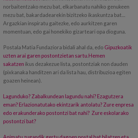
norbaitentzako mezu bat, elkarbanatu nahiko genukeen
mezu bat, bakardadearekin bizitzeko ikaskuntza bat...
Argazkian inspiratu gaitezke, edo aurkitzen garen
momentuan, edo gai honekiko gizarteari opa dioguna.
Postala Matia Fundaziora bidali ahal da, edo
Gipuzkoatik
uzten arai garen postontzietan sartu
.
Hemen
sakatzen
ikus dezakezue lista, postontziak non dauden
(pixkanaka handitzen ari da lista hau, distribuzioa egiten
goazen heinean).
Lagunduko? Zabalkundean lagundu nahi? Ezagutzera
eman? Erlazionatutako ekintzarik antolatu? Zure enpresa
edo erakunderako postontzi bat nahi? Zure eskolarako
postontzi bat?
Animatu zugandik gertu dagoen postal bat bilatzen eta