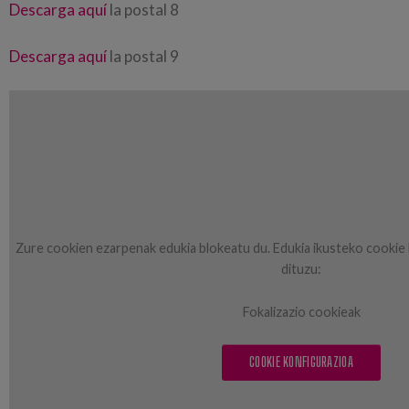
Descarga aquí
la postal 8
Descarga aquí
la postal 9
Zure cookien ezarpenak edukia blokeatu du. Edukia ikusteko cookie 
dituzu:
Fokalizazio cookieak
COOKIE KONFIGURAZIOA