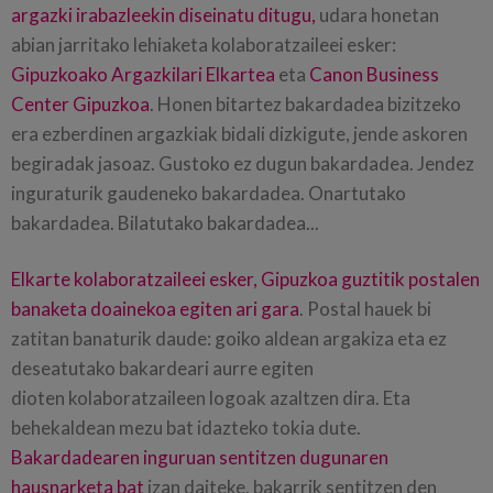
argazki irabazleekin diseinatu ditugu,
udara honetan
abian jarritako lehiaketa kolaboratzaileei esker:
Gipuzkoako Argazkilari Elkartea
eta
Canon Business
Center Gipuzkoa
. Honen bitartez bakardadea bizitzeko
era ezberdinen argazkiak bidali dizkigute, jende askoren
begiradak jasoaz. Gustoko ez dugun bakardadea. Jendez
inguraturik gaudeneko bakardadea. Onartutako
bakardadea. Bilatutako bakardadea...
Elkarte kolaboratzaileei esker, Gipuzkoa guztitik postalen
banaketa doainekoa egiten ari gara
. Postal hauek bi
zatitan banaturik daude: goiko aldean argakiza eta ez
deseatutako bakardeari aurre egiten
dioten kolaboratzaileen logoak azaltzen dira. Eta
behekaldean mezu bat idazteko tokia dute.
Bakardadearen inguruan sentitzen dugunaren
hausnarketa bat
izan daiteke, bakarrik sentitzen den