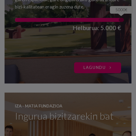
bizi-kalitatean eragin zuzena dute.
5000€
Helburua: 5.000 €
LAGUNDU
IZA - MATIA FUNDAZIOA
Ingurua bizitzarekin bat