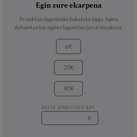
Egin zure ekarpena
Proiektua dagoeneko bukatuta dago, baina
dohaintza bat eginez laguntzen jarrai dezakezu.
6€
20€
40€
BESTE ZENBATEKO BAT
€