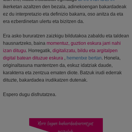
ikerketan azaltzen den bezala, adinekoengan bakardadeak
ez du interpretazio eta definizio bakarra, oso anitza da eta
era ezberdinetan ulertu eta bizitzen da.
Era asko bururatzen zaizkigu bildutakoa zabaldu eta taldean
hausnartzeko, baina
momentuz, guztion eskura jarri nahi
izan ditugu
. Horregatik,
digitalizatu, bildu eta argitalpen
digital batean dituzue eskura
,
hementxe bertan
. Honela,
originaltasuna mantentzen da, eskuz idatziak daude,
karakterra eta zentzua ematen diote. Batzuk irudi ederrak
dituzte, bakardadea irudikatzen dutenak.
Espero dugu disfrutatzea.