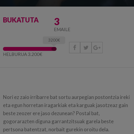
3
BUKATUTA
EMAILE
3200€



HELBURUA 3.200€
Nori ez zaio irribarre bat sortu aurpegian postontzia ireki
eta egun horretan iragarkiak eta karguak jasotzeaz gain
beste zeozer ere jaso dezunean? Postal bat,
gogorarazten diguna garrantzitsuak garela beste
pertsona batentzat, norbait gurekin oroitu dela.