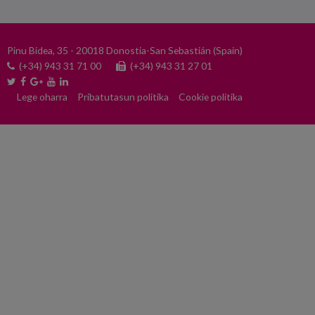
Pinu Bidea, 35 - 20018 Donostia-San Sebastián (Spain)
(+34) 943 31 71 00
(+34) 943 31 27 01
Lege oharra
Pribatutasun politika
Cookie politika