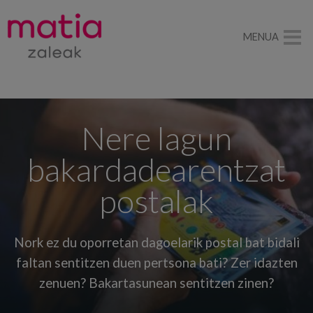
MENUA
Nere lagun
bakardadearentzat
postalak
Nork ez du oporretan dagoelarik postal bat bidali
faltan sentitzen duen pertsona bati? Zer idazten
zenuen? Bakartasunean sentitzen zinen?