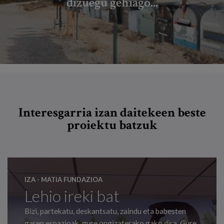
dizuegu gehiago...
Interesgarria izan daitekeen beste
proiektu batzuk
IZA - MATIA FUNDAZIOA
Lehio ireki bat
Bizi, partekatu, deskantsatu, zaindu eta babesten
garen espazioak, gure ongizaterako gako dira. Gure