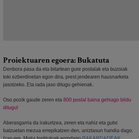
Proiektuaren egoera: Bukatuta
Denbora pasa da eta bitartean gure postalak eta buzoiak
toki ezberdinetan egon dira, prest jendearen hausnarketa
jasotzeko. Eta iada jaso ditugu gehienak.
Oso pozik gaude zeren eta
800 postal baina gehiago bildu
ditugu
!
Aberasgarria da irakurtzea, zeren eta nahiz eta gutxi
batzuetan mezua errepikatzen den, aniztasun handia dago.
Izan ere, Matia Institutoak egindago
BAKARDADEAK