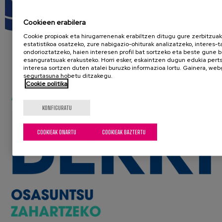
Cookieen erabilera
Cookie propioak eta hirugarrenenak erabiltzen ditugu gure zerbitzua
estatistikoa osatzeko, zure nabigazio-ohiturak analizatzeko, interes-t
ondorioztatzeko, haien interesen profil bat sortzeko eta beste gune b
esanguratsuak erakusteko. Horri esker, eskaintzen dugun edukia per
interesa sortzen duten atalei buruzko informazioa lortu. Gainera, we
segurtasuna hobetu ditzakegu.
Cookie politika
KONFIGURATU
COOKIEAK ONARTU
COOKIEAK BAZTERTU