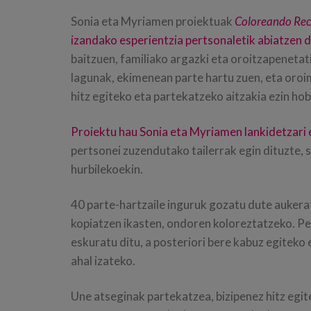
Sonia eta Myriamen proiektuak
Coloreando Re
izandako esperientzia pertsonaletik abiatzen 
baitzuen, familiako argazki eta oroitzapenetat
lagunak, ekimenean parte hartu zuen, eta oro
hitz egiteko eta partekatzeko aitzakia ezin hob
Proiektu hau Sonia eta Myriamen lankidetzari 
pertsonei zuzendutako tailerrak egin dituzte, 
hurbilekoekin.
40 parte-hartzaile inguruk gozatu dute aukera
kopiatzen ikasten, ondoren koloreztatzeko. Pe
eskuratu ditu, a posteriori bere kabuz egiteko
ahal izateko.
Une atseginak partekatzea, bizipenez hitz egit