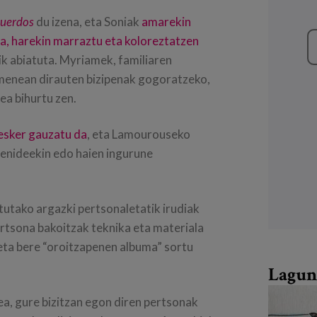
cuerdos
du izena, eta Soniak
amarekin
da, harekin marraztu eta koloreztatzen
ik abiatuta. Myriamek, familiaren
imenean dirauten bizipenak gogoratzeko,
ea bihurtu zen.
esker gauzatu da
, eta Lamourouseko
senideekin edo haien ingurune
tutako argazki pertsonaletatik irudiak
rtsona bakoitzak teknika eta materiala
 eta bere “oroitzapenen albuma” sortu
Lagun
ea, gure bizitzan egon diren pertsonak