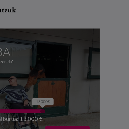
batzuk
BAI
zen du".
13000€
lburua: 13.000 €