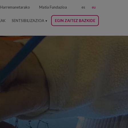
Harremanetarako
Matia Fundazioa
es
eu
EAK
SENTSIBILIZAZIOA
EGIN ZAITEZ BAZKIDE