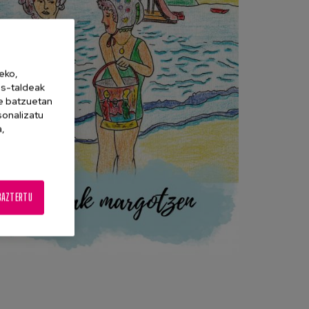
eko,
es-taldeak
ne batzuetan
sonalizatu
a,
BAZTERTU