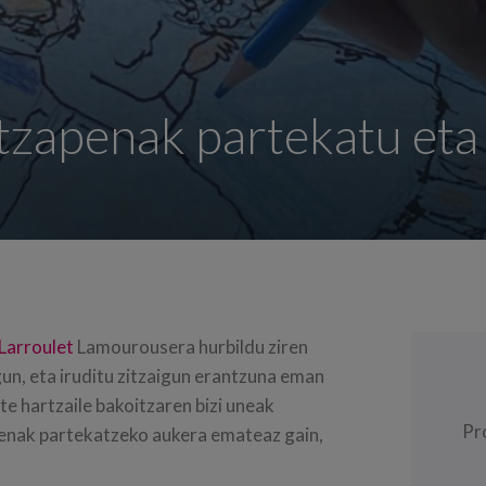
itzapenak partekatu eta
Larroulet
Lamourousera hurbildu ziren
gun, eta iruditu zitzaigun erantzuna eman
te hartzaile bakoitzaren bizi uneak
Pr
penak partekatzeko aukera emateaz gain,