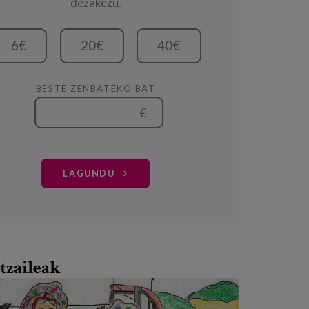
dezakezu.
6€
20€
40€
BESTE ZENBATEKO BAT
€
LAGUNDU
tzaileak