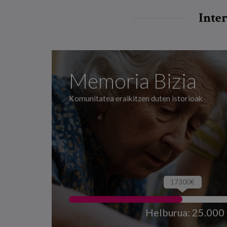
Inter
Memoria Bizia
Komunitatea eraikitzen duten istorioak
17300€
Helburua: 25.000