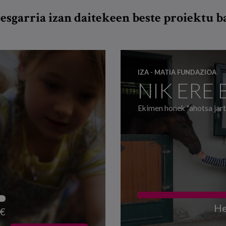
esgarria izan daitekeen beste proiektu 
IZA - MATIA FUNDAZIOA
NIK ERE 
Ekimen honek "ahotsa jart
He
 €