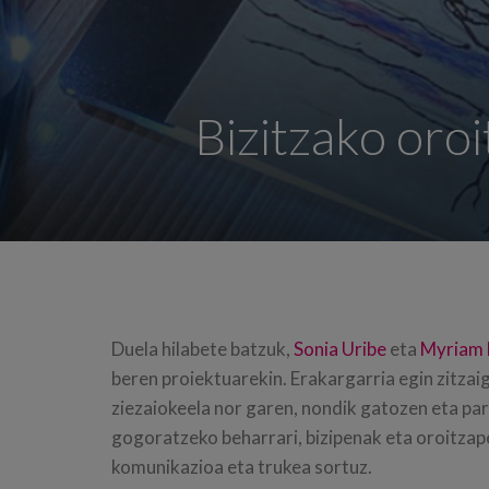
Bizitzako oro
Duela hilabete batzuk,
Sonia Uribe
eta
Myriam 
beren proiektuarekin. Erakargarria egin zitzai
ziezaiokeela nor garen, nondik gatozen eta par
gogoratzeko beharrari, bizipenak eta oroitza
komunikazioa eta trukea sortuz.