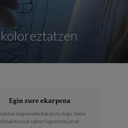
 koloreztatzen
Egin zure ekarpena
oiektua dagoeneko bukatuta dago, baina
dohaintza bat eginez laguntzen jarrai