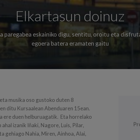
Elkartasun doinuz
paregabea eskainiko digu, sentitu, oroitu eta disfrut
egoera batera eramaten gaitu
n eta musika oso gustoko duten 8
zen ditu Kursaalean Abenduaren 15ean.
ta ere duen helburuagatik. Eta horrelako
Pr
ahal izanik Iñaki, Nagore, Luis, Pilar,
eta gehiago Nahia, Miren, Ainhoa, Alai,