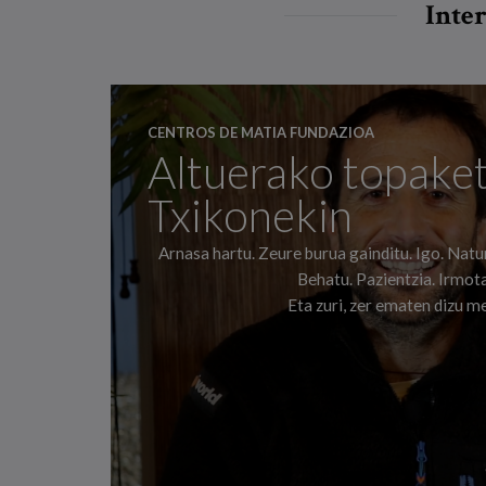
Inter
CENTROS DE MATIA FUNDAZIOA
Altuerako topaket
Txikonekin
Arnasa hartu. Zeure burua gainditu. Igo. Natu
Behatu. Pazientzia. Irmot
Eta zuri, zer ematen dizu m