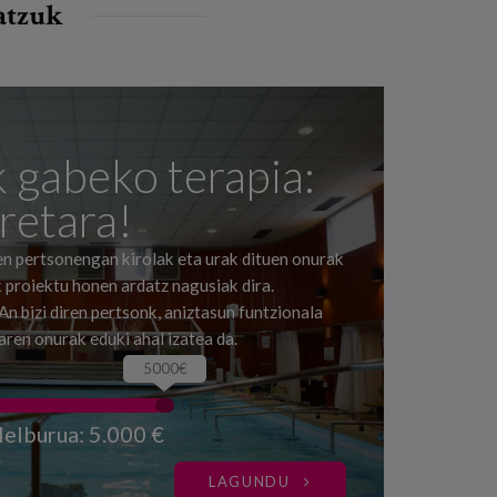
batzuk
 gabeko terapia:
uretara!
en pertsonengan kirolak eta urak dituen onurak
 proiektu honen ardatz nagusiak dira.
n bizi diren pertsonk, aniztasun funtzionala
aren onurak eduki ahal izatea da.
5000€
elburua: 5.000 €
LAGUNDU