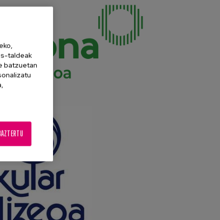
eko,
es-taldeak
ne batzuetan
sonalizatu
a,
BAZTERTU