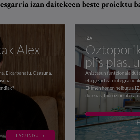
esgarria izan daitekeen beste proiektu 
IZA
ak Alex
Oztoporik
plis plas, 
ra. Elkarbanatu. Osasuna.
Aniztasun funtzionala dut
asuna.
eta gizartean integrazioak
endiak?
Ekimen honen helburua IZA
dutenak, hidrozinesiterapi
H
LAGUNDU