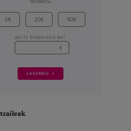
dezakezu.
6€
20€
40€
BESTE ZENBATEKO BAT
€
LAGUNDU
tzaileak