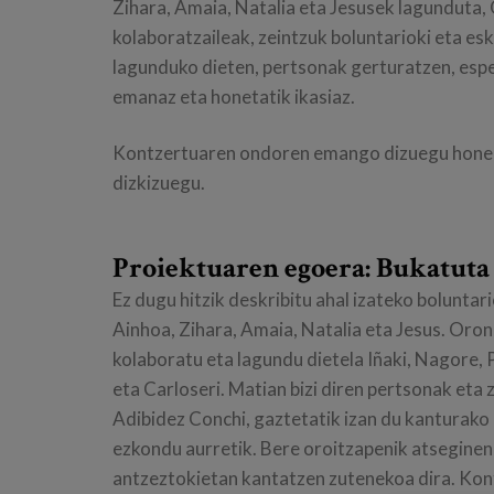
Zihara, Amaia, Natalia eta Jesusek lagunduta,
kolaboratzaileak, zeintzuk boluntarioki eta e
lagunduko dieten, pertsonak gerturatzen, espe
emanaz eta honetatik ikasiaz.
Kontzertuaren ondoren emango dizuegu honen 
dizkizuegu.
Proiektuaren egoera: Bukatuta
Ez dugu hitzik deskribitu ahal izateko boluntar
Ainhoa, Zihara, Amaia, Natalia eta Jesus. Oro
kolaboratu eta lagundu dietela Iñaki, Nagore, Pi
eta Carloseri. Matian bizi diren pertsonak eta
Adibidez Conchi, gaztetatik izan du kanturako 
ezkondu aurretik. Bere oroitzapenik atseginena
antzeztokietan kantatzen zutenekoa dira. Kon