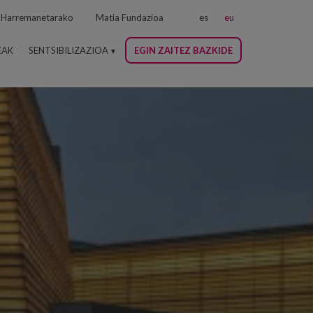
Harremanetarako
Matia Fundazioa
es
eu
EAK
SENTSIBILIZAZIOA
EGIN ZAITEZ BAZKIDE