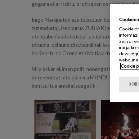
gogora ekarri ditu, oroitzapen oso positiboak!
Iñigo Marquetek azaltzen zuen bezala kontzer
Cookieen 
zuzendaria), izenburua ZUBIAK jarri diote eta
Cookie pr
informazi
etengabe daude ikusgai: aintzina eta oraina lo
zein dire
dituena, belaunaldi ezberdinak lotzen dituena, 
iragarki 
hori sortu da Orona eta Matia artean, zubia:
dezakegu 
webgunea
Cookie po
Mila esker ekimen polit honengatik eta horre
dutenentzat, eta gainera MUNDUKO BEGIAKent
KONF
kontzertua antolatzeagatik.