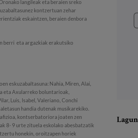
 Oronako langileak eta beraien sreko
skuzabaltasunez kontzertuan zehar
rientziak eskaintzen, beraien denbora
berri eta argazkiak erakutsiko
ioen eskuzabaltasuna: Nahia, Miren, Alai,
na eta Axularreko boluntarioak,
lar, Luis, Isabel, Valeriano, Conchi
 zaletasun handia dutenak musikarekiko.
afizioa, kontserbatoriora joaten zen
Lagun
k 8- 9 urte zituela eskolako abesbatzatik
tzertu honekin, oroitzapen horiek