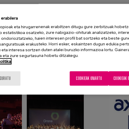
tuaren hasieran (Orona Fundazioko
erabilera
 sorkuntzan kontutan izandako zubiak
opioak eta hirugarrenenak erabiltzen ditugu gure zerbitzuak hobetz
o estatistikoa osatzeko, zure nabigazio-ohiturak analizatzeko, inter
tzen duena, kultura ezberdinak lotzen
n ondorioztatzeko, haien interesen profil bat sortzeko eta beste gu
egoera ezberdinak lotzen dituena... eta
esanguratsuak erakusteko. Horri esker, eskaintzen dugun edukia pert
 PERTSONEN arteko zubia.
eta interesa sortzen duten atalei buruzko informazioa lortu. Gainer
 eta zure segurtasuna hobetu ditzakegu.
litika
lako esanguratsua dena partehartu
zat helburu solidario bat duen
IGURATU
COOKIEAK ONARTU
COOKIEAK 