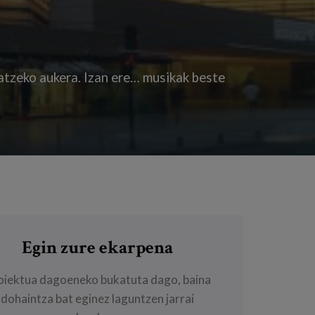
atzeko aukera. Izan ere… musikak beste
Egin zure ekarpena
oiektua dagoeneko bukatuta dago, baina
dohaintza bat eginez laguntzen jarrai