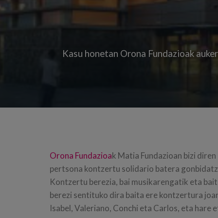
Kasu honetan Orona Fundazioak aukera 
Orona Fundazioa
k Matia Fundazioan bizi dire
pertsona kontzertu solidario batera gonbidat
Kontzertu berezia, bai musikarengatik eta bai
berezi sentituko dira baita ere kontzertura joan 
Isabel, Valeriano, Conchi eta Carlos, eta hare 