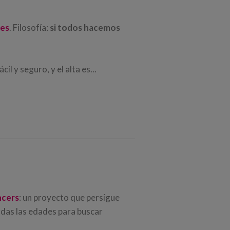
nes
. Filosofía:
si todos hacemos
l y seguro, y el alta es...
ncers
: un proyecto que persigue
odas las edades para buscar