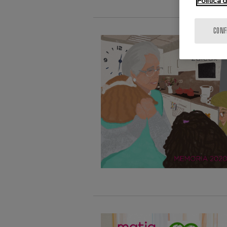
Política 
CONF