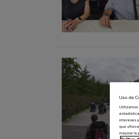
Uso de C
Utilizamos 
estadística
intereses y
que ofrece
mejorar la