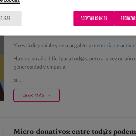
de cookies
IGURAR
ACEPTAR COOKIES
RECHAZAR
Memoria de actividad del 2020
26/05/2021
Ya está disponible y descargable la
memoria de activid
Ha sido un año difícil para tod@s, pero a la vez un añ
generosidad y empatía.
Si...
LEER MÁS
Micro-donativos: entre tod@s pode