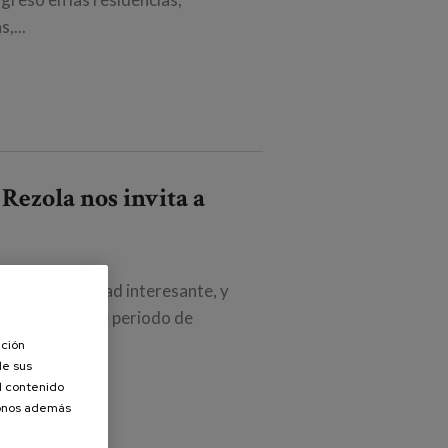
,...
ezola nos invita a
 en una actividad interesante, y
i cabe tras este periodo de
upo,...
ación
de sus
el contenido
donos además