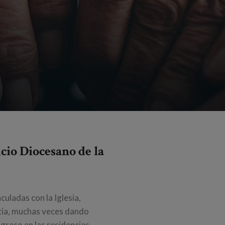
cio Diocesano de la
uladas con la Iglesia,
tia, muchas veces dando
greso en las residencias,