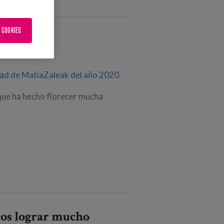
 COOKIES
ad de MatiaZaleak del año 2020
.
o que ha hecho florecer mucha
mos lograr mucho