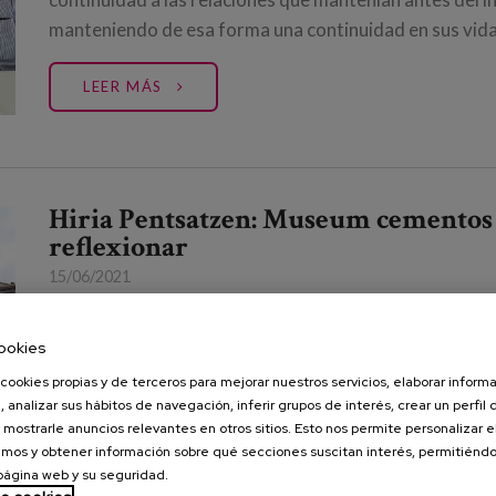
manteniendo de esa forma una continuidad en sus vidas
LEER MÁS
Hiria Pentsatzen: Museum cementos R
reflexionar
15/06/2021
Museum Cementos Rezola
nos ha invitado a participar
ookies
las personas del centro Iza lo están disfrutando, más s
pandemia, porque poder volver a hacer una salida en gr
cookies propias y de terceros para mejorar nuestros servicios, elaborar inform
, analizar sus hábitos de navegación, inferir grupos de interés, crear un perfil 
 mostrarle anuncios relevantes en otros sitios. Esto nos permite personalizar 
LEER MÁS
mos y obtener información sobre qué secciones suscitan interés, permitién
 página web y su seguridad.