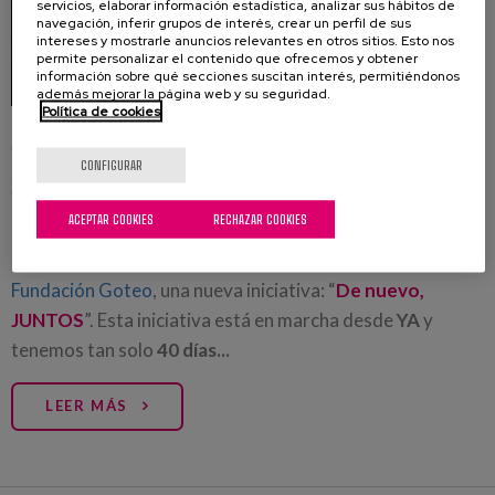
servicios, elaborar información estadística, analizar sus hábitos de
navegación, inferir grupos de interés, crear un perfil de sus
intereses y mostrarle anuncios relevantes en otros sitios. Esto nos
permite personalizar el contenido que ofrecemos y obtener
información sobre qué secciones suscitan interés, permitiéndonos
además mejorar la página web y su seguridad.
Política de cookies
"De nuevo, JUNTOS": ¡ya esta en
CONFIGURAR
marcha y tenemos sólo 40 días!
17/04/2020
ACEPTAR COOKIES
RECHAZAR COOKIES
Ponemos en marcha mediante el canal #coronazero de
Fundación Goteo
, una nueva iniciativa: “
De nuevo,
JUNTOS
”. Esta iniciativa está en marcha desde
YA
y
tenemos tan solo
40 días...
LEER MÁS