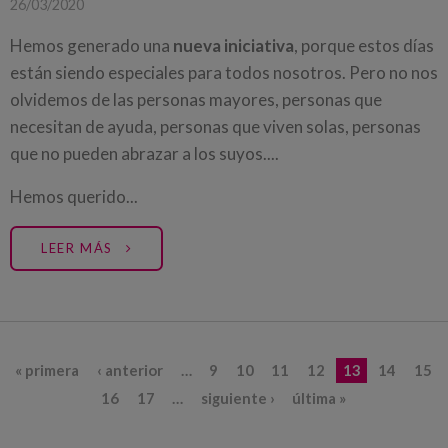
26/03/2020
Hemos generado una
nueva iniciativa
, porque estos días
están siendo especiales para todos nosotros. Pero no nos
olvidemos de las personas mayores, personas que
necesitan de ayuda, personas que viven solas, personas
que no pueden abrazar a los suyos....
Hemos querido...
LEER MÁS
Páginas
« primera
‹ anterior
…
9
10
11
12
13
14
15
16
17
…
siguiente ›
última »