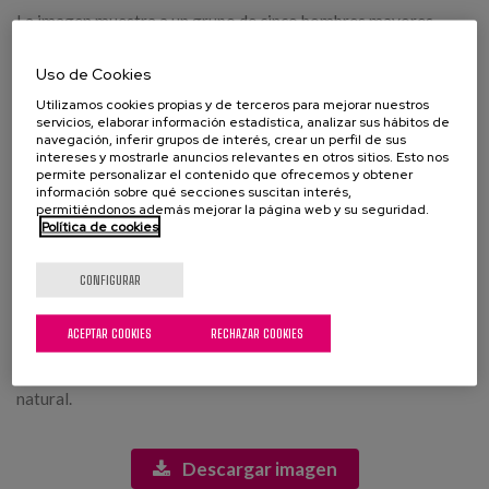
La imagen muestra a un grupo de cinco hombres mayores
sentados alrededor de una mesa bien dispuesta en un ambiente
cálido y acogedor. La mesa está cubierta con un mantel blanco
Uso de Cookies
y adornada con platos, copas de vidrio y pan. Todos los
Utilizamos cookies propias y de terceros para mejorar nuestros
hombres parecen disfrutar de una conversación amena,
servicios, elaborar información estadística, analizar sus hábitos de
sonriendo y luciendo relajados. La luz natural entra a través de
navegación, inferir grupos de interés, crear un perfil de sus
intereses y mostrarle anuncios relevantes en otros sitios. Esto nos
las ventanas, iluminando las caras de los hombres y creando un
permite personalizar el contenido que ofrecemos y obtener
ambiente alegre. Al fondo, se puede observar la vegetación
información sobre qué secciones suscitan interés,
exterior, lo que añade un toque de frescura a la escena. La
permitiéndonos además mejorar la página web y su seguridad.
composición refleja un momento de camaradería y nostalgia
Política de cookies
entre amigos, posiblemente durante una celebración o una
reunión especial.
CONFIGURAR
Etiquetas:
ACEPTAR COOKIES
RECHAZAR COOKIES
hombres mayores, reunión, amistad, comida, sobremesa,
celebración, ambiente cálido, sonrisas, camaradería, luz
natural.
Descargar imagen