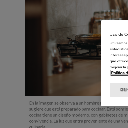
Uso de C
Utilizamos 
estadística
intereses y
que ofrece
mejorar la
Política 
CONF
En la imagen se observa a un hombre mayor sentado e
sugiere que está preparado para cocinar. Está sonrie
cocina tiene un diseño moderno, con gabinetes de mad
convivencia. La luz que entra proveniente de una ven
culinaria.