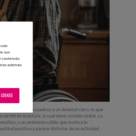
ación
de sus
el contenido
donos además
 COOKIES
a una camisa de cuadros y un delantal claro, lo que
artén en la estufa, la cual tiene comida visible. La
silios, y un ambiente cálido que invita a la
ctitud positiva y parece disfrutar de su actividad