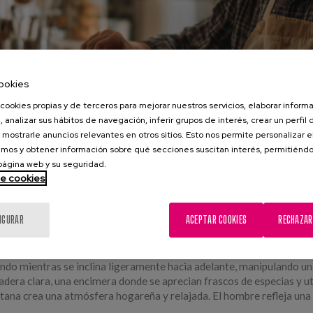
ookies
cookies propias y de terceros para mejorar nuestros servicios, elaborar inform
, analizar sus hábitos de navegación, inferir grupos de interés, crear un perfil 
 mostrarle anuncios relevantes en otros sitios. Esto nos permite personalizar 
mos y obtener información sobre qué secciones suscitan interés, permitién
 página web y su seguridad.
de cookies
IGURAR
ACEPTAR COOKIES
RECHAZAR
n una silla de ruedas en una cocina acogedora y bien iluminada. Llev
ndo mientras se inclina ligeramente hacia adelante, manipulando una s
era clara, una encimera donde se aprecian frascos de especias y uten
tana crea una atmósfera hogareña y relajada. El hombre refleja una a