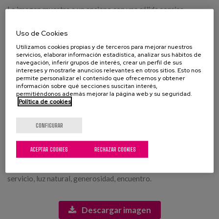
La imagen muestra a un anciano con una cálida sonrisa
mientras sirve comida en un ambiente de comedor. Viste un
suéter oscuro y un delantal blanco, lo que sugiere que está
Uso de Cookies
trabajando en un entorno de cocina o comedor. Este acto de
Utilizamos cookies propias y de terceros para mejorar nuestros
servir es un momento de conexión y generosidad. Detrás de él,
servicios, elaborar información estadística, analizar sus hábitos de
se pueden ver varias personas, algunas de las cuales están
navegación, inferir grupos de interés, crear un perfil de sus
intereses y mostrarle anuncios relevantes en otros sitios. Esto nos
sentadas en mesas o esperando en fila, pero sus rostros están
permite personalizar el contenido que ofrecemos y obtener
difuminados por el enfoque en el anciano. La luz natural entra
información sobre qué secciones suscitan interés,
por grandes ventanas, creando un ambiente acogedor y cálido.
permitiéndonos además mejorar la página web y su seguridad.
La escena evoca sentimientos de comunidad y hospitalidad,
Política de cookies
resaltando la importancia de la alimentación compartida. El
fondo, con sus tonos suaves y desenfoque, añade a la
CONFIGURAR
atmósfera general de convivencia.
ACEPTAR COOKIES
RECHAZAR COOKIES
Etiquetas:
comida, comedor, hospitalidad, anciano, comunidad, cocina,
servicio, luz natural, generosidad, encuentro.
Descargar imagen